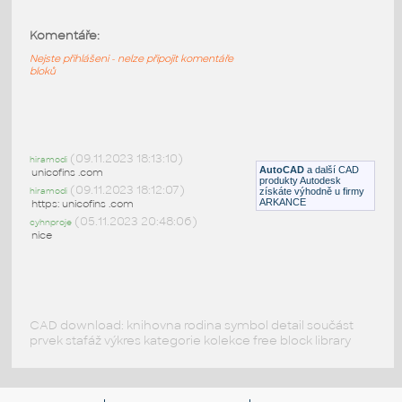
Komentáře:
pipe fitting Pushfit
:
push fit pipe sewer fitting
Nejste přihlášeni - nelze připojit komentáře
bloků
DWG
Potrubí
3D-WELD-FITTINGS
:
(09.11.2023 18:13:10)
Tvarovky pro svařovaná potrubí
hiramodi
AutoCAD
a další CAD
unicofins .com
produkty Autodesk
DWG
Potrubí
(09.11.2023 18:12:07)
hiramodi
získáte výhodně u firmy
ARKANCE
https: unicofins .com
(05.11.2023 20:48:06)
cyhnproje
nice
CAD download: knihovna rodina symbol detail součást
prvek stafáž výkres kategorie kolekce free block library