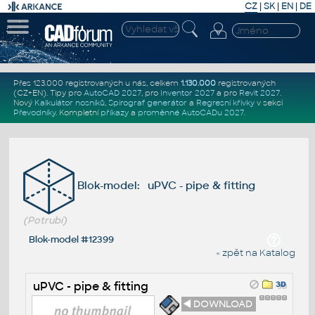
CZ
|
SK
|
EN
|
DE
Přes 123.000 registrovaných u nás, celkem
1.130.000
registrovaných
(CZ+EN)
. Tipy pro
AutoCAD 2027
, pro
Inventor 2027
a pro
Revit 2027
.
Nový
Kalkulátor nosníků
,
Spirograf generátor
a
Regresní křivky
v sekci
Převodníky
.
Kompletní
příkazy
a
proměnné AutoCADu 2027
.
Blok-model: uPVC - pipe & fitting
(Potrubí)
Blok-model #12399
« zpět na Katalog
uPVC - pipe & fitting
◄ DOWNLOAD