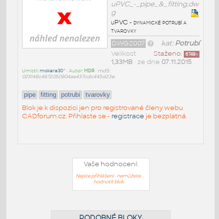
uPVC_-_pipe_&_fitting.dw
g
uPVC - dynamické potrubí a
tvarovky
DWG2007
kat:
Potrubí
Velikost
Staženo:
6749
x
1,33MB
• ze dne
07.11.2015
Umístil:
mokara30^
• Autor:
MDR
•
md5:
025148c4672050904ae437cdc445d23e
pipe
fitting
potrubí
tvarovky
Blok je k dispozici jen pro registrované členy webu
CADforum.cz. Přihlaste se -
registrace
je bezplatná.
Vaše hodnocení:
Nejste přihlášeni - nemůžete
hodnotit blok