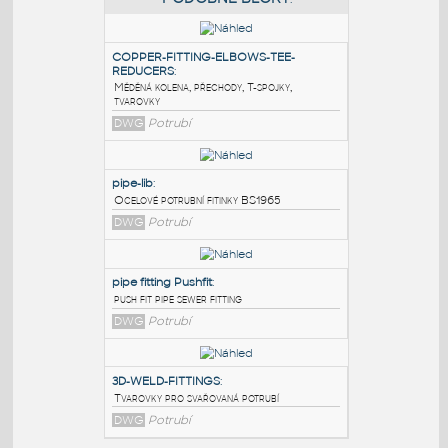
PODOBNÉ BLOKY
:
COPPER-FITTING-ELBOWS-TEE-
REDUCERS
:
Měděná kolena, přechody, T-spojky,
tvarovky
DWG
Potrubí
pipe-lib
:
Ocelové potrubní fitinky BS1965
DWG
Potrubí