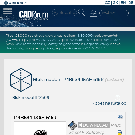
CZ
|
SK
|
EN
|
DE
Přes 123.000 registrovaných u nás, celkem
1.130.000
registrovaných
(CZ+EN)
. Tipy pro
AutoCAD 2027
, pro
Inventor 2027
a pro
Revit 2027
.
Nový
Kalkulátor nosníků
,
Spirograf generátor
a
Regresní křivky
v sekci
Převodníky
.
Kompletní
příkazy
a
proměnné AutoCADu 2027
.
Blok-model: P4B534-ISAF-515R
(Ložiska)
Blok-model #12509
« zpět na Katalog
P4B534-ISAF-515R
◄ DOWNLOAD
P4B5
34-ISAF-515R.dwg