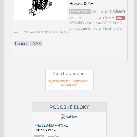
Bearing ISAF
DWG2007
kat:
Ložiska
Velikost
Staženo:
807
x
251,9kB
• ze dne
07.12.2015
Umístil:
Vlad-K^
• Autor:
Vlad-K
•
md5:
aecb270f4aec83201d10b88d917979fa
Bearing
ISAF
Vaše hodnocení:
Nejste přihlášeni - nemůžete
hodnotit blok