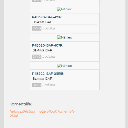
PODOBNÉ BLOKY
:
P4B528-ISAF-415RE
:
Bearing ISAF
DWG
Ložiska
P4B528-ISAF-415R
:
Bearing ISAF
DWG
Ložiska
P4B526-ISAF-407R
:
Komentáře:
Bearing ISAF
DWG
Ložiska
Nejste přihlášeni - nelze připojit komentáře
bloků