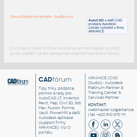
P4B522-ISAF-315RE
:
Bearing ISAF
Dosud žádné komentáře - buďte první
DWG
Ložiska
AutoCAD
a další CAD
produkty Autodesk
získáte výhodně u firmy
ARKANCE
CAD download: knihovna rodina symbol detail součást
prvek stafáž výkres kategorie kolekce free block library
CAD
fórum
ARKANCE
(CAD
Studio) - Autodesk
Platinum Partner &
Tipy, triky, podpora,
Training Center &
pomoc a rady pro
Services Partner
AutoCAD, LT, Inventor,
Revit, Map, Civil 3D, 3ds
KONTAKT:
Max, Fusion, Forma,
webmaster.cz@arkance.w
Vault, PowerMill a další
| tel. +420 910 970 111
Autodesk aplikace
(support firmy
ARKANCE). Viz
O
portálu
.