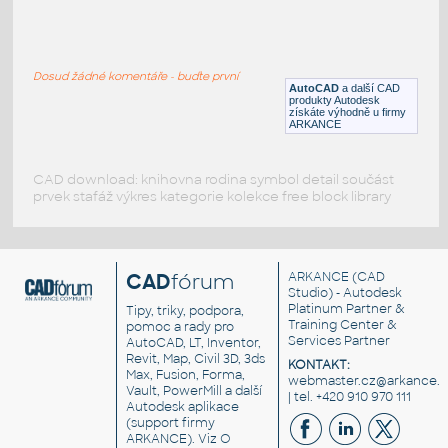
Flange DN080 PN16 with gasket in mm
:
Flange DIN DN80 PN16 dimensions in mm
Dosud žádné komentáře - buďte první
DWG
Příruby
AutoCAD
a další CAD
produkty Autodesk
získáte výhodně u firmy
ARKANCE
CAD download: knihovna rodina symbol detail součást
prvek stafáž výkres kategorie kolekce free block library
CAD
fórum
ARKANCE
(CAD
Studio) - Autodesk
Platinum Partner &
Tipy, triky, podpora,
Training Center &
pomoc a rady pro
Services Partner
AutoCAD, LT, Inventor,
Revit, Map, Civil 3D, 3ds
KONTAKT:
Max, Fusion, Forma,
webmaster.cz@arkance.w
Vault, PowerMill a další
| tel. +420 910 970 111
Autodesk aplikace
(support firmy
ARKANCE). Viz
O