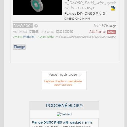
e_DN050_PN16_with_gask
et_in_mm.dwg
Flange DIN DN50 PN16
dimensions in mm
DWG2004
kat:
Příruby
Velikost
179kB
• ze dne
12.01.2016
Staženo:
1054
x
Umístil:
WildWiel^
• Autor:
WiHu
•
md5: c0238f9ea694acc055fa3380c74a2df3
Flange
Vaše hodnocení:
Nejste přihlášeni - nemůžete
hodnotit blok