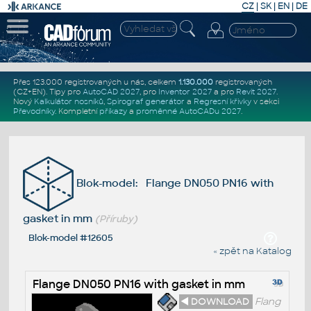
CZ
|
SK
|
EN
|
DE
Přes 123.000 registrovaných u nás, celkem
1.130.000
registrovaných
(CZ+EN)
. Tipy pro
AutoCAD 2027
, pro
Inventor 2027
a pro
Revit 2027
.
Nový
Kalkulátor nosníků
,
Spirograf generátor
a
Regresní křivky
v sekci
Převodníky
.
Kompletní
příkazy
a
proměnné AutoCADu 2027
.
Blok-model: Flange DN050 PN16 with
gasket in mm
(Příruby)
Blok-model #12605
« zpět na Katalog
Flange DN050 PN16 with gasket in mm
◄ DOWNLOAD
Flang