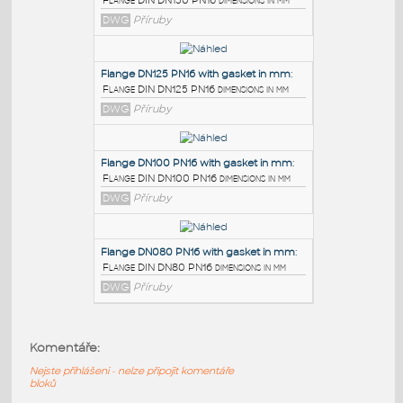
PODOBNÉ BLOKY
:
Flange DN150 PN16 with gasket in mm
:
Flange DIN DN150 PN16 dimensions in mm
DWG
Příruby
Flange DN125 PN16 with gasket in mm
:
Flange DIN DN125 PN16 dimensions in mm
DWG
Příruby
Flange DN100 PN16 with gasket in mm
:
Komentáře:
Flange DIN DN100 PN16 dimensions in mm
Nejste přihlášeni - nelze připojit komentáře
DWG
Příruby
bloků