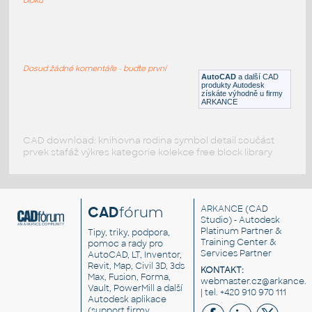
bloků
Islamic Ablution Wudhu
:
Area for Islamic Ablution ( wudhu)
standard for mosque, mesjid & mushala
Dosud žádné komentáře - buďte první
DWG
Konstrukční detaily
AutoCAD
a další CAD
produkty Autodesk
získáte výhodně u firmy
ARKANCE
CAD download: knihovna rodina symbol detail součást
prvek stafáž výkres kategorie kolekce free block library
CAD
fórum
ARKANCE
(CAD
Studio) - Autodesk
Platinum Partner &
Tipy, triky, podpora,
Training Center &
pomoc a rady pro
Services Partner
AutoCAD, LT, Inventor,
Revit, Map, Civil 3D, 3ds
KONTAKT:
Max, Fusion, Forma,
webmaster.cz@arkance.w
Vault, PowerMill a další
| tel. +420 910 970 111
Autodesk aplikace
(support firmy