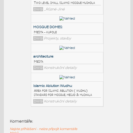
PODOBNÉ BLOKY
:
small_masjid_mosque
:
Two level small Islamic mosque mushola
DWG
_Různé-Jiné
MOSQUE DOMES
:
Mešita - kupole
DWG
Projekty, stavby
architecture
:
Mešita
Komentáře:
DWG
Konstrukční detaily
Nejste přihlášeni - nelze připojit komentáře