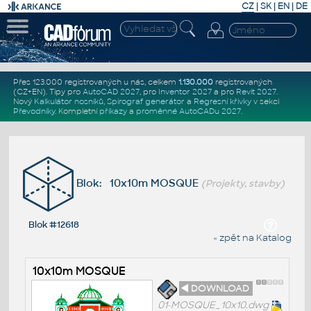
CZ
|
SK
|
EN
|
DE
Přes 123.000 registrovaných u nás, celkem
1.130.000
registrovaných
(CZ+EN)
. Tipy pro
AutoCAD 2027
, pro
Inventor 2027
a pro
Revit 2027
.
Nový
Kalkulátor nosníků
,
Spirograf generátor
a
Regresní křivky
v sekci
Převodníky
.
Kompletní
příkazy
a
proměnné AutoCADu 2027
.
Blok: 10x10m MOSQUE
(Projekty, stavby)
Blok #12618
« zpět na Katalog
10x10m MOSQUE
◄ DOWNLOAD
01-MOSQUE_10x10.dwg