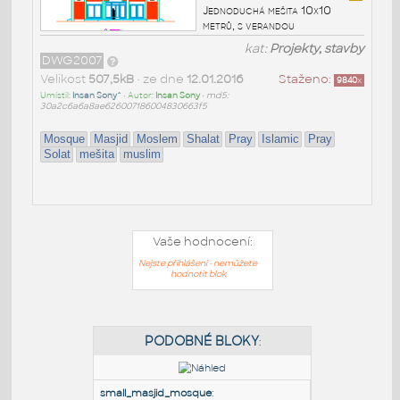
Jednoduchá mešita 10x10
metrů, s verandou
kat:
Projekty, stavby
DWG2007
Velikost
507,5kB
• ze dne
12.01.2016
Staženo:
9840
x
Umístil:
Insan Sony^
• Autor:
Insan Sony
•
md5:
30a2c6a6a8ae626007186004830663f5
Mosque
Masjid
Moslem
Shalat
Pray
Islamic
Pray
Solat
mešita
muslim
Vaše hodnocení:
Nejste přihlášeni - nemůžete
hodnotit blok