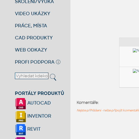
ŠKOLENÍ/VÝUKA
VIDEO UKÁZKY
PRÁCE, MÍSTA
CAD PRODUKTY
WEB ODKAZY
PROFI PODPORA
ⓘ
PORTÁLY PRODUKTŮ
AUTOCAD
Komentáře:
Nejste přihlášeni - nelze připojit komentá
INVENTOR
REVIT