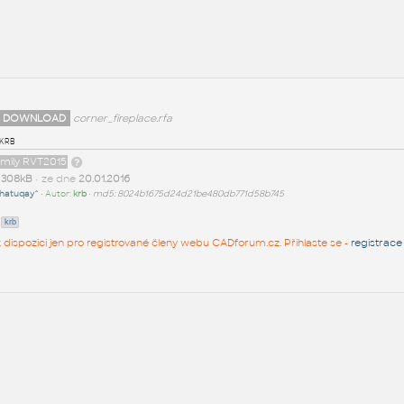
 DOWNLOAD
corner_fireplace.rfa
krb
amily RVT2015
t
308kB
• ze dne
20.01.2016
hatuqay^
• Autor:
krb
•
md5: 8024b1675d24d21be480db771d58b745
krb
 k dispozici jen pro registrované členy webu CADforum.cz. Přihlaste se -
registrace