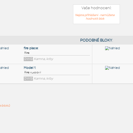
Vaše hodnocení:
Nejste přihlášeni - nemůžete
hodnotit blok
PODOB
fire place
:
ře bloků
Krb
DWG
Kamna, krby
Model 1
:
Krb klasický