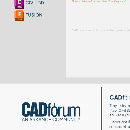
Dosud žádné komentáře - buďte první
CIVIL 3D
FUSION
CAD download: knihovna rodina symbol detai
CAD
fó
Tipy, triky
Map, Civil 
aplikace (
Copyright 
soukromí, 