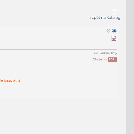
« zpět na Katalog
kat:
Kamna, krby
Staženo:
808
x
je bezplatná.