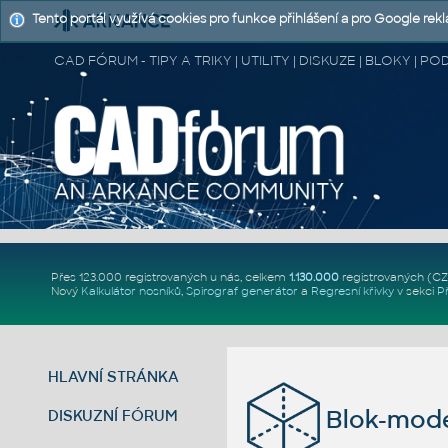
Tento portál využívá cookies pro funkce přihlášení a pro Google rek
CAD FÓRUM - TIPY A TRIKY | UTILITY | DISKUZE | BLOKY |
Přes 123.000 registrovaných u nás, celkem
1.130.000
registrovaných (C
Nový
Kalkulátor nosníků
,
Spirograf generátor
a
Regresní křivky
v sekci
P
HLAVNÍ STRÁNKA
Blok-mode
DISKUZNÍ FÓRUM