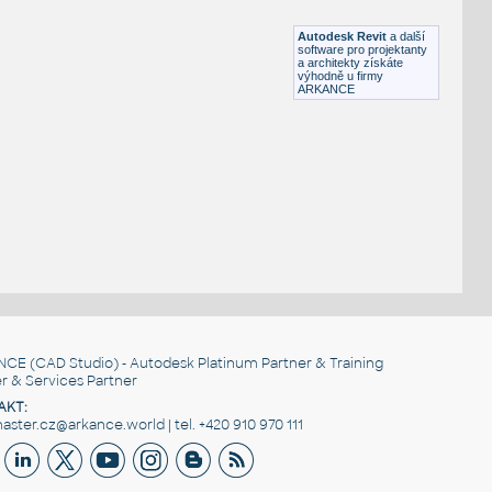
RFA
Kamna, krby
Autodesk Revit
a další
software pro projektanty
a architekty získáte
výhodně u firmy
ARKANCE
NCE
(CAD Studio) - Autodesk Platinum Partner & Training
r & Services Partner
AKT:
ster.cz@arkance.world | tel. +420 910 970 111