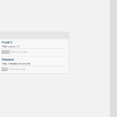
NÉ BLOKY
:
Model 2
:
Krb klasický 2
DWG
Kamna, krby
Fireplace
:
Krb, interiérové ohniště