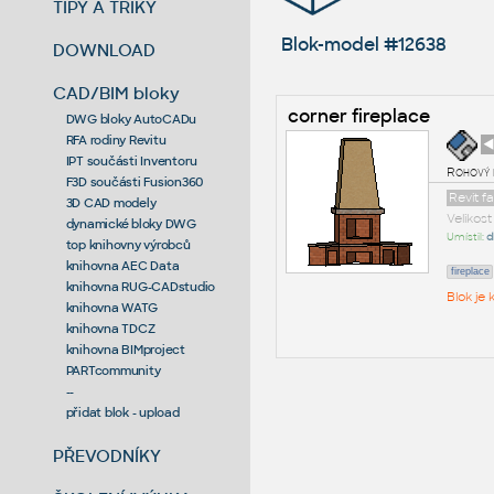
TIPY A TRIKY
Blok-model #12638
DOWNLOAD
CAD/BIM bloky
corner fireplace
DWG bloky AutoCADu
RFA rodiny Revitu
◄
IPT součásti Inventoru
Rohový 
F3D součásti Fusion360
Revit f
3D CAD modely
Velikos
dynamické bloky DWG
Umístil:
d
top knihovny výrobců
knihovna AEC Data
fireplace
knihovna RUG-CADstudio
Blok je
knihovna WATG
knihovna TDCZ
knihovna BIMproject
PARTcommunity
--
přidat blok - upload
PŘEVODNÍKY