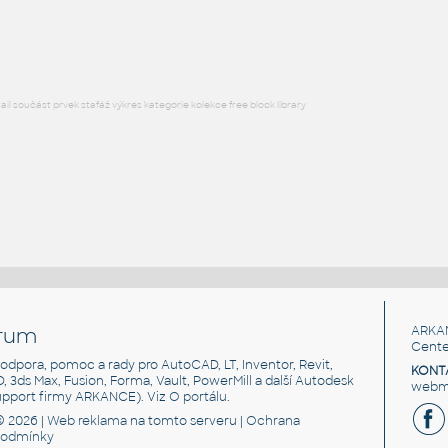
DWG
Kamna, krby
l součást prvek stafáž výkres kategorie kolekce free block library
rum
ARKA
Cente
, podpora, pomoc a rady pro AutoCAD, LT, Inventor, Revit,
KONT
3D, 3ds Max, Fusion, Forma, Vault, PowerMill a další Autodesk
webma
support firmy ARKANCE). Viz
O portálu
.
© 2026 |
Web reklama
na tomto serveru |
Ochrana
podmínky