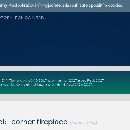
lamy. Před pokračováním vyjadřete, zda souhlasíte s použitím cookies.
 PODPORA | POMOC A RADY
Z+EN)
. Tipy pro
AutoCAD 2027
, pro
Inventor 2027
a pro
Revit 2027
.
řevodníky
.
Kompletní
příkazy
a
proměnné AutoCADu 2027
.
l: corner fireplace
(Kamna, krby)