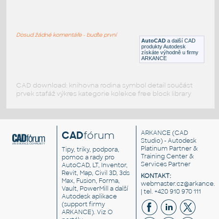
GREEN ROOF
:
Zelená střecha - vegetace
Dosud žádné komentáře - buďte první
DWG
Střecha
AutoCAD
a další CAD
produkty Autodesk
získáte výhodně u firmy
ARKANCE
CAD download: knihovna rodina symbol detail součást
prvek stafáž výkres kategorie kolekce free block library
CAD
fórum
ARKANCE
(CAD
Studio) - Autodesk
Platinum Partner &
Tipy, triky, podpora,
Training Center &
pomoc a rady pro
Services Partner
AutoCAD, LT, Inventor,
Revit, Map, Civil 3D, 3ds
KONTAKT:
Max, Fusion, Forma,
webmaster.cz@arkance.w
Vault, PowerMill a další
| tel. +420 910 970 111
Autodesk aplikace
(support firmy
ARKANCE). Viz
O