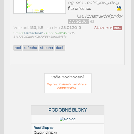
ng_sim_roofingdwg.dwg
Řez střechou
kat:
Konstrukční prvky
DWG2007
Velikost
186,1kB
• ze dne
23.01.2016
Staženo:
1186
x
Umístil:
MarcinHubal^
• Autor:
nudznik
•
md5:
31a7259dab9a178f7075546cfe1645fa
roof
střecha
strecha
dach
Vaše hodnocení:
Nejste přihlášeni - nemůžete
hodnotit blok