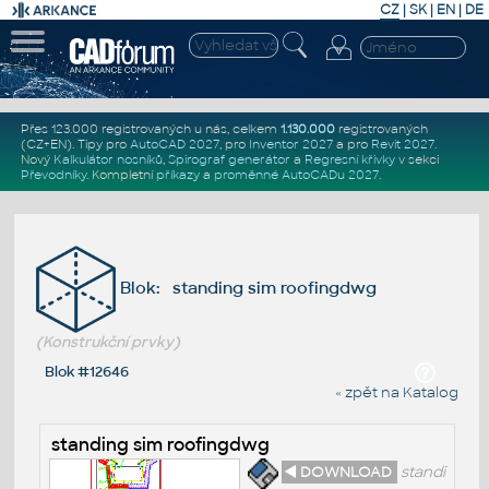
CZ
|
SK
|
EN
|
DE
Přes 123.000 registrovaných u nás, celkem
1.130.000
registrovaných
(CZ+EN)
. Tipy pro
AutoCAD 2027
, pro
Inventor 2027
a pro
Revit 2027
.
Nový
Kalkulátor nosníků
,
Spirograf generátor
a
Regresní křivky
v sekci
Převodníky
.
Kompletní
příkazy
a
proměnné AutoCADu 2027
.
Blok: standing sim roofingdwg
(Konstrukční prvky)
Blok #12646
« zpět na Katalog
standing sim roofingdwg
◄ DOWNLOAD
standi