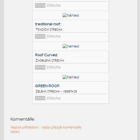
PODOBNÉ BLOKY
:
Roof Slopes
:
Sklony střechy
DWG
Střecha
traditional roof
:
Tradiční střecha
DWG
Střecha
Roof Curved
:
Komentáře:
Zaoblená střecha
Nejste přihlášeni - nelze připojit komentáře
DWG
Střecha
bloků