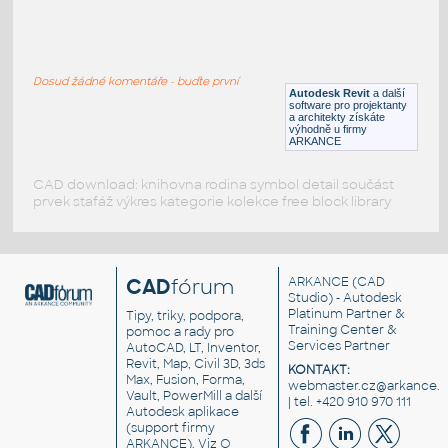
yacht
:
Jachta
Dosud žádné komentáře - buďte první
DWG
Plovoucí
Autodesk Revit
a další
software pro projektanty
a architekty získáte
výhodně u firmy
ARKANCE
CAD download: knihovna rodina symbol detail součást
prvek stafáž výkres kategorie kolekce free block library
CAD
fórum
ARKANCE
(CAD
Studio) - Autodesk
Platinum Partner &
Tipy, triky, podpora,
Training Center &
pomoc a rady pro
Services Partner
AutoCAD, LT, Inventor,
Revit, Map, Civil 3D, 3ds
KONTAKT:
Max, Fusion, Forma,
webmaster.cz@arkance.w
Vault, PowerMill a další
| tel. +420 910 970 111
Autodesk aplikace
(support firmy
ARKANCE). Viz
O