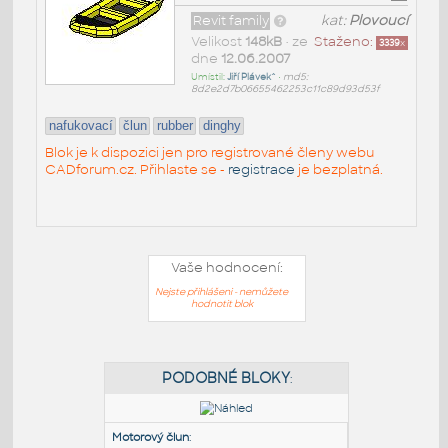
Revit family
kat:
Plovoucí
Velikost
148kB
• ze
Staženo:
3339
x
dne
12.06.2007
Umístil:
Jiří Plávek^
•
md5:
8d2e2d7b06655462253c11c89d93d53f
nafukovací
člun
rubber
dinghy
Blok je k dispozici jen pro registrované členy webu
CADforum.cz. Přihlaste se -
registrace
je bezplatná.
Vaše hodnocení:
Nejste přihlášeni - nemůžete
hodnotit blok