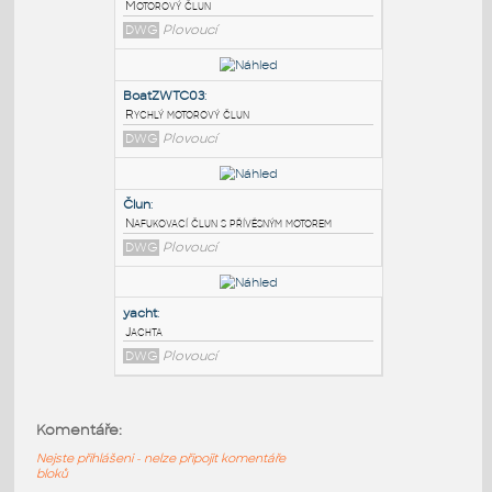
PODOBNÉ BLOKY
:
Motorový člun
:
Motorový člun
DWG
Plovoucí
BoatZWTC03
:
Rychlý motorový člun
DWG
Plovoucí
Člun
:
Komentáře:
Nafukovací člun s přívěsným motorem
Nejste přihlášeni - nelze připojit komentáře
DWG
Plovoucí
bloků