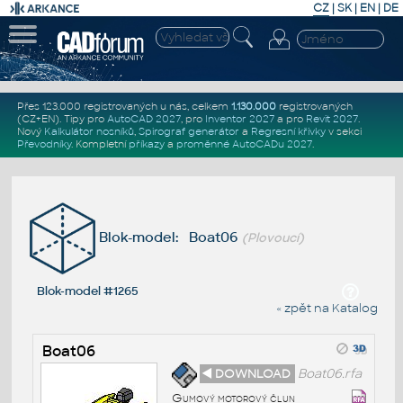
CZ
|
SK
|
EN
|
DE
Přes 123.000 registrovaných u nás, celkem
1.130.000
registrovaných
(CZ+EN)
. Tipy pro
AutoCAD 2027
, pro
Inventor 2027
a pro
Revit 2027
.
Nový
Kalkulátor nosníků
,
Spirograf generátor
a
Regresní křivky
v sekci
Převodníky
.
Kompletní
příkazy
a
proměnné AutoCADu 2027
.
Blok-model: Boat06
(Plovoucí)
Blok-model #1265
« zpět na Katalog
Boat06
◄ DOWNLOAD
Boat06.rfa
Gumový motorový člun