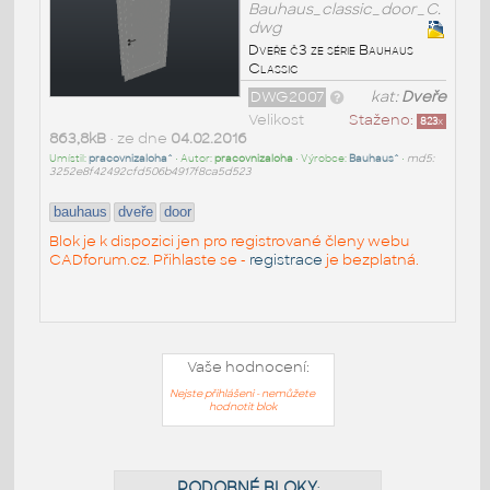
Bauhaus_classic_door_C.
dwg
Dveře č3 ze série Bauhaus
Classic
DWG2007
kat:
Dveře
Velikost
Staženo:
823
x
863,8kB
• ze dne
04.02.2016
Umístil:
pracovnizaloha^
• Autor:
pracovnizaloha
• Výrobce:
Bauhaus^
•
md5:
3252e8f42492cfd506b4917f8ca5d523
bauhaus
dveře
door
Blok je k dispozici jen pro registrované členy webu
CADforum.cz. Přihlaste se -
registrace
je bezplatná.
Vaše hodnocení:
Nejste přihlášeni - nemůžete
hodnotit blok