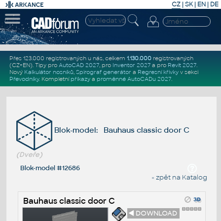
CZ
|
SK
|
EN
|
DE
Přes 123.000 registrovaných u nás, celkem
1.130.000
registrovaných
(CZ+EN)
. Tipy pro
AutoCAD 2027
, pro
Inventor 2027
a pro
Revit 2027
.
Nový
Kalkulátor nosníků
,
Spirograf generátor
a
Regresní křivky
v sekci
Převodníky
.
Kompletní
příkazy
a
proměnné AutoCADu 2027
.
Blok-model: Bauhaus classic door C
(Dveře)
Blok-model #12686
« zpět na Katalog
Bauhaus classic door C
◄ DOWNLOAD