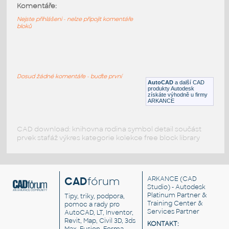
Bauhaus classic door B
:
Komentáře:
Dveře č2 ze série Bauhaus Classic
Nejste přihlášeni - nelze připojit komentáře
bloků
DWG
Dveře
Bauhaus classic armchair
:
Křeslo Bauhaus
Dosud žádné komentáře - buďte první
AutoCAD
a další CAD
DWG
Sezení
produkty Autodesk
získáte výhodně u firmy
ARKANCE
CAD download: knihovna rodina symbol detail součást
prvek stafáž výkres kategorie kolekce free block library
CAD
fórum
ARKANCE
(CAD
Studio) - Autodesk
Platinum Partner &
Tipy, triky, podpora,
Training Center &
pomoc a rady pro
Services Partner
AutoCAD, LT, Inventor,
Revit, Map, Civil 3D, 3ds
KONTAKT: