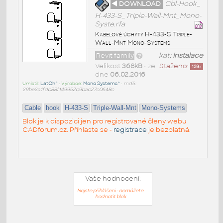
◄ DOWNLOAD
Cbl-Hook_
H-433-S_Triple-Wall-Mnt_Mono-
Syste.rfa
Kabelové úchyty H-433-S Triple-
Wall-Mnt Mono-Systems
Revit family
kat:
Instalace
Velikost
368kB
• ze
Staženo:
129
x
dne
06.02.2016
Umístil:
LatCh^
• Výrobce:
Mono Systems^
•
md5:
29be2a1fdb88f149952c9bac27c0648c
Cable
hook
H-433-S
Triple-Wall-Mnt
Mono-Systems
Blok je k dispozici jen pro registrované členy webu
CADforum.cz. Přihlaste se -
registrace
je bezplatná.
Vaše hodnocení:
Nejste přihlášeni - nemůžete
hodnotit blok