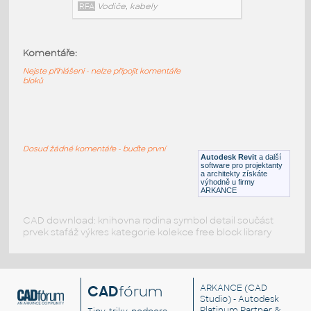
Cbl-Tray_Mono-Rack_MR-13_Mono-
Komentáře:
Systems
:
Nejste přihlášeni - nelze připojit komentáře
Cbl-Tray Mono-Rack MR-13 Mono-Systems
bloků
RFA
Vodiče, kabely
Cbl-Tray_Mono-Mesh_Mono-Systems
:
Dosud žádné komentáře - buďte první
Cbl-Tray Mono-Mesh Mono-Systems
Autodesk Revit
a další
software pro projektanty
RFA
Vodiče, kabely
a architekty získáte
výhodně u firmy
ARKANCE
CAD download: knihovna rodina symbol detail součást
prvek stafáž výkres kategorie kolekce free block library
CAD
fórum
ARKANCE
(CAD
Studio) - Autodesk
Platinum Partner &