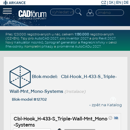
CZ
|
SK
|
EN
|
DE
Přes 123.000 registrovaných u nás, celkem
1.130.000
registrovaných
(CZ+EN)
. Tipy pro
AutoCAD 2027
, pro
Inventor 2027
a pro
Revit 2027
.
Nový
Kalkulátor nosníků
,
Spirograf generátor
a
Regresní křivky
v sekci
Převodníky
.
Kompletní
příkazy
a
proměnné AutoCADu 2027
.
Blok-model: Cbl-Hook_H-433-S_Triple-
Wall-Mnt_Mono-Systems
(Instalace)
Blok-model #12702
« zpět na Katalog
Cbl-Hook_H-433-S_Triple-Wall-Mnt_Mono
-Systems