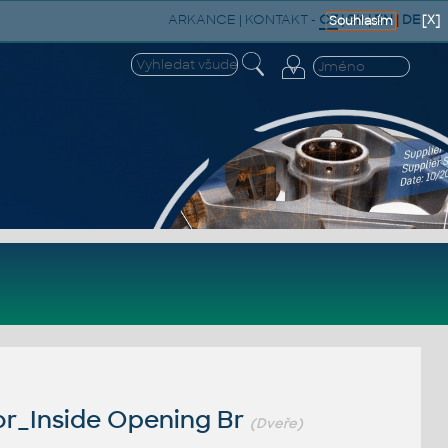
ARKANCE
|
KONTAKT
-
CZ
|
SK
|
EN
|
DE
[X]
Souhlasím
r_Inside Opening Br
(Dveře)