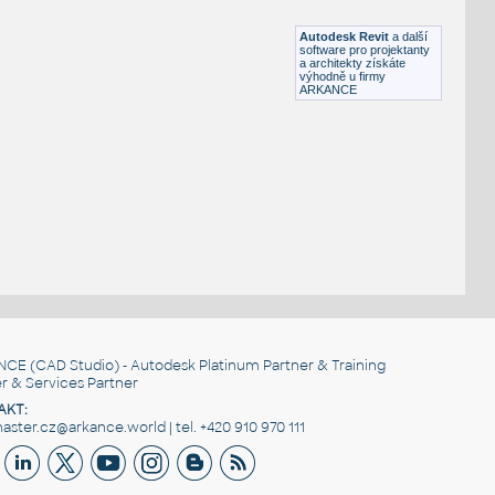
RFA
Dveře
Autodesk Revit
a další
software pro projektanty
a architekty získáte
výhodně u firmy
ARKANCE
NCE
(CAD Studio) - Autodesk Platinum Partner & Training
r & Services Partner
AKT:
ster.cz@arkance.world | tel. +420 910 970 111