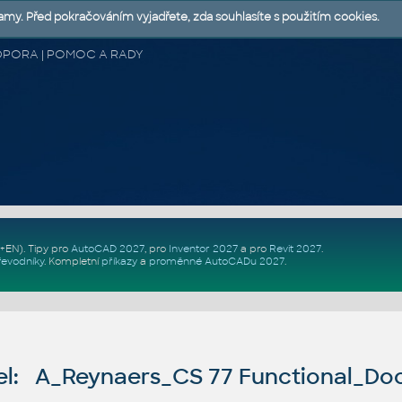
lamy. Před pokračováním vyjadřete, zda souhlasíte s použitím cookies.
 PODPORA | POMOC A RADY
Z+EN)
. Tipy pro
AutoCAD 2027
, pro
Inventor 2027
a pro
Revit 2027
.
řevodníky
.
Kompletní
příkazy
a
proměnné AutoCADu 2027
.
l: A_Reynaers_CS 77 Functional_Doo