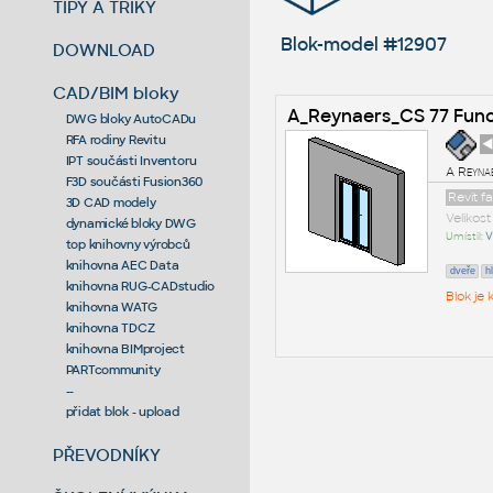
TIPY A TRIKY
Blok-model #12907
DOWNLOAD
CAD/BIM bloky
A_Reynaers_CS 77 Func
DWG bloky AutoCADu
RFA rodiny Revitu
◄
IPT součásti Inventoru
A Reyna
F3D součásti Fusion360
Revit f
3D CAD modely
Velikos
dynamické bloky DWG
Umístil:
V
top knihovny výrobců
knihovna AEC Data
dveře
h
knihovna RUG-CADstudio
Blok je
knihovna WATG
knihovna TDCZ
knihovna BIMproject
PARTcommunity
--
přidat blok - upload
PŘEVODNÍKY