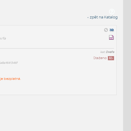
« zpět na Katalog
.rfa
kat:
Dveře
Staženo:
32
x
a8a1641346f
je bezplatná.