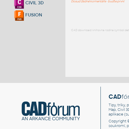
Dosud žádné komentáře - buďte první
CIVIL 3D
FUSION
CAD download: knihovna rodina symbol detai
CAD
fó
Tipy, triky
Map, Civil 
aplikace (
Copyright 
soukromí, 