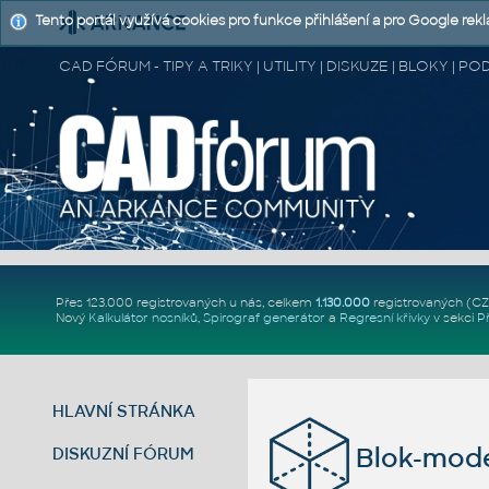
Tento portál využívá cookies pro funkce přihlášení a pro Google rek
CAD FÓRUM - TIPY A TRIKY | UTILITY | DISKUZE | BLOKY |
Přes 123.000 registrovaných u nás, celkem
1.130.000
registrovaných (C
Nový
Kalkulátor nosníků
,
Spirograf generátor
a
Regresní křivky
v sekci
P
HLAVNÍ STRÁNKA
Blok-mode
DISKUZNÍ FÓRUM