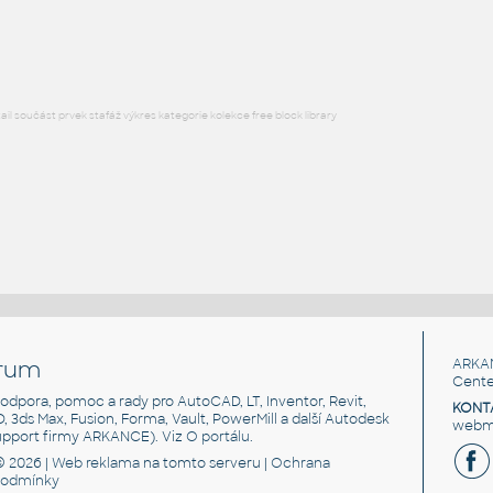
RFA
Dveře
l součást prvek stafáž výkres kategorie kolekce free block library
rum
ARKA
Cente
, podpora, pomoc a rady pro AutoCAD, LT, Inventor, Revit,
KONT
3D, 3ds Max, Fusion, Forma, Vault, PowerMill a další Autodesk
webma
support firmy ARKANCE). Viz
O portálu
.
© 2026 |
Web reklama
na tomto serveru |
Ochrana
podmínky