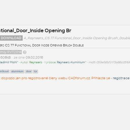
tional_Door_Inside Opening Br
 DOWNLOAD
A_Reynaers_CS 77 Functional_Door_Inside Opening Brush_Double
ers CS 77 Functional Door Inside Opening Brush Double
amily RVT2014
t
608kB
• ze dne
09.02.2016
ladimír Michl^
• Autor:
Reynaers
• Výrobce:
Reynaers Aluminium^
•
md5: 059e56bf3173a86c051bf
liníkové
aluminium
door
tür
 k dispozici jen pro registrované členy webu CADforum.cz. Přihlaste se -
registrace