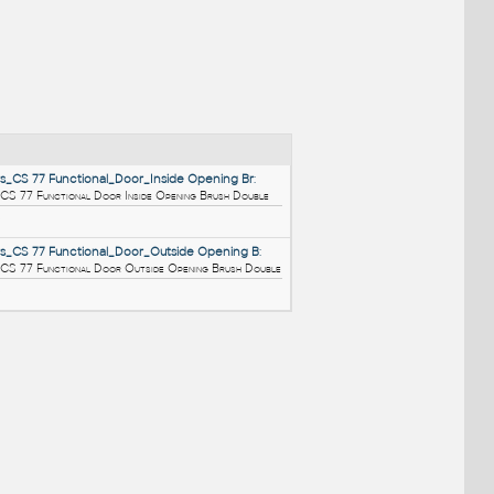
NÉ BLOKY
:
B_Reynaers_CS 77 Functional_Door_Inside Opening Br
:
B Reynaers CS 77 Functional Door Inside Opening Brush Double
RFA
Dveře
A_Reynaers_CS 77 Functional_Door_Outside Opening B
:
A Reynaers CS 77 Functional Door Outside Opening Brush Doub