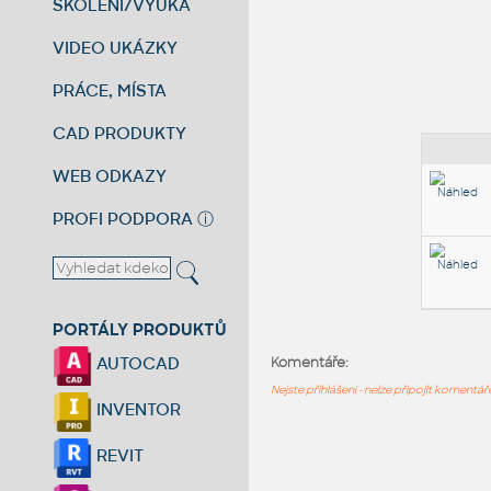
ŠKOLENÍ/VÝUKA
VIDEO UKÁZKY
PRÁCE, MÍSTA
CAD PRODUKTY
WEB ODKAZY
PROFI PODPORA
ⓘ
PORTÁLY PRODUKTŮ
AUTOCAD
Komentáře:
Nejste přihlášeni - nelze připojit komentá
INVENTOR
REVIT