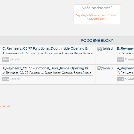
Vaše hodnocení:
Nejste přihlášeni - nemůžete
hodnotit blok
PODOB
C_Reynaers_CS 77 Functional_Door_Inside Opening Br
:
ře bloků
C Reynaers CS 77 Functional Door Inside Opening Brush Double
RFA
Dveře
A_Reynaers_CS 77 Functional_Door_Inside Opening Br
:
A Reynaers CS 77 Functional Door Inside Opening Brush Single