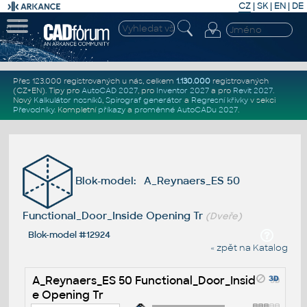
CZ
|
SK
|
EN
|
DE
Přes 123.000 registrovaných u nás, celkem
1.130.000
registrovaných
(CZ+EN)
. Tipy pro
AutoCAD 2027
, pro
Inventor 2027
a pro
Revit 2027
.
Nový
Kalkulátor nosníků
,
Spirograf generátor
a
Regresní křivky
v sekci
Převodníky
.
Kompletní
příkazy
a
proměnné AutoCADu 2027
.
Blok-model: A_Reynaers_ES 50
Functional_Door_Inside Opening Tr
(Dveře)
Blok-model #12924
« zpět na Katalog
A_Reynaers_ES 50 Functional_Door_Insid
e Opening Tr