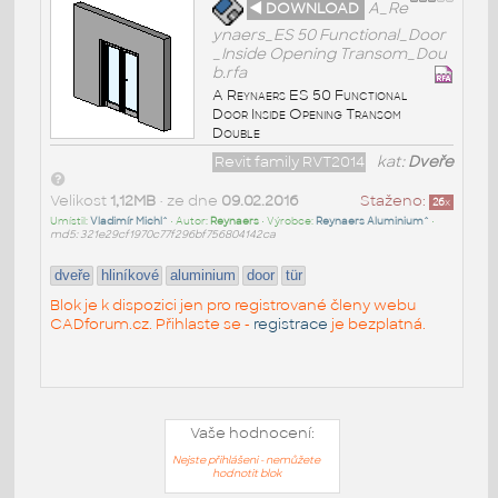
◄ DOWNLOAD
A_Re
ynaers_ES 50 Functional_Door
_Inside Opening Transom_Dou
b.rfa
A Reynaers ES 50 Functional
Door Inside Opening Transom
Double
Revit family RVT2014
kat:
Dveře
Velikost
1,12MB
• ze dne
09.02.2016
Staženo:
26
x
Umístil:
Vladimír Michl^
• Autor:
Reynaers
• Výrobce:
Reynaers Aluminium^
•
md5: 321e29cf1970c77f296bf756804142ca
dveře
hliníkové
aluminium
door
tür
Blok je k dispozici jen pro registrované členy webu
CADforum.cz. Přihlaste se -
registrace
je bezplatná.
Vaše hodnocení:
Nejste přihlášeni - nemůžete
hodnotit blok