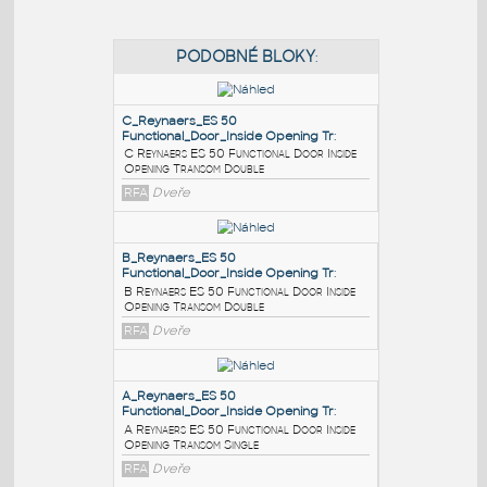
PODOBNÉ BLOKY
:
C_Reynaers_ES 50
Functional_Door_Inside Opening Tr
:
C Reynaers ES 50 Functional Door Inside
Opening Transom Double
RFA
Dveře
B_Reynaers_ES 50