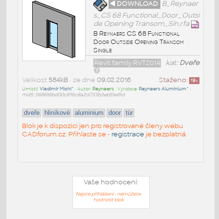
◄ DOWNLOAD
B_Reynaer
s_CS 68 Functional_Door_Outsi
de Opening Transom_Sin.rfa
B Reynaers CS 68 Functional
Door Outside Opening Transom
Single
Revit family RVT2014
kat:
Dveře
Velikost
584kB
• ze dne
09.02.2016
Staženo:
19
x
Umístil:
Vladimír Michl^
• Autor:
Reynaers
• Výrobce:
Reynaers Aluminium^
•
md5: 568616bd00c816c8a2d733b3eb51e61d
dveře
hliníkové
aluminium
door
tür
Blok je k dispozici jen pro registrované členy webu
CADforum.cz. Přihlaste se -
registrace
je bezplatná.
Vaše hodnocení:
Nejste přihlášeni - nemůžete
hodnotit blok