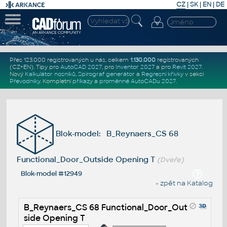
CZ
|
SK
|
EN
|
DE
Přes 123.000 registrovaných u nás, celkem
1.130.000
registrovaných
(CZ+EN)
. Tipy pro
AutoCAD 2027
, pro
Inventor 2027
a pro
Revit 2027
.
Nový
Kalkulátor nosníků
,
Spirograf generátor
a
Regresní křivky
v sekci
Převodníky
.
Kompletní
příkazy
a
proměnné AutoCADu 2027
.
Blok-model: B_Reynaers_CS 68
Functional_Door_Outside Opening T
(Dveře)
Blok-model #12949
« zpět na Katalog
B_Reynaers_CS 68 Functional_Door_Out
side Opening T