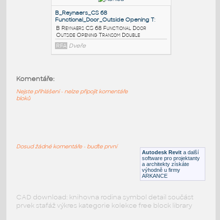
C Reynaers CS 68 Functional Door
Outside Opening Transom Single
RFA
Dveře
A_Reynaers_CS 68
Functional_Door_Outside Opening T
:
A Reynaers CS 68 Functional Door
Komentáře:
Outside Opening Transom Single
Nejste přihlášeni - nelze připojit komentáře
RFA
Dveře
bloků
B_Reynaers_CS 68
Functional_Door_Outside Opening T
:
Dosud žádné komentáře - buďte první
B Reynaers CS 68 Functional Door
Autodesk Revit
a další
Outside Opening Transom Double
software pro projektanty
a architekty získáte
RFA
Dveře
výhodně u firmy
ARKANCE
CAD download: knihovna rodina symbol detail součást
prvek stafáž výkres kategorie kolekce free block library