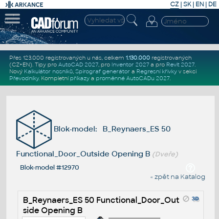
CZ
|
SK
|
EN
|
DE
Přes 123.000 registrovaných u nás, celkem
1.130.000
registrovaných
(CZ+EN)
. Tipy pro
AutoCAD 2027
, pro
Inventor 2027
a pro
Revit 2027
.
Nový
Kalkulátor nosníků
,
Spirograf generátor
a
Regresní křivky
v sekci
Převodníky
.
Kompletní
příkazy
a
proměnné AutoCADu 2027
.
Blok-model: B_Reynaers_ES 50
Functional_Door_Outside Opening B
(Dveře)
Blok-model #12970
« zpět na Katalog
B_Reynaers_ES 50 Functional_Door_Out
side Opening B