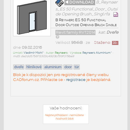
◄ DOWNLOAD
B_Reynaer
s_ES 50 Functional_Door_Outsi
de Opening Brush_Singl.rfa
B Reynaers ES 50 Functional
Door Outside Opening Brush Single
Revit family RVT2014
kat:
Dveře
Velikost
984kB
• ze
Staženo:
20
x
dne
09.02.2016
Umístil:
Vladimír Michl^
• Autor:
Reynaers
• Výrobce:
Reynaers Aluminium^
•
md5: de2dd5756f13303c4920b7519f379be9
dveře
hliníkové
aluminium
door
tür
Blok je k dispozici jen pro registrované členy webu
CADforum.cz. Přihlaste se -
registrace
je bezplatná.
Vaše hodnocení:
Nejste přihlášeni - nemůžete
hodnotit blok