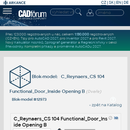
CZ
|
SK
|
EN
|
DE
Přes 123.000 registrovaných u nás, celkem
1.130.000
registrovaných
(CZ+EN)
. Tipy pro
AutoCAD 2027
, pro
Inventor 2027
a pro
Revit 2027
.
Nový
Kalkulátor nosníků
,
Spirograf generátor
a
Regresní křivky
v sekci
Převodníky
.
Kompletní
příkazy
a
proměnné AutoCADu 2027
.
Blok-model: C_Reynaers_CS 104
Functional_Door_Inside Opening B
(Dveře)
Blok-model #12973
« zpět na Katalog
C_Reynaers_CS 104 Functional_Door_Ins
ide Opening B