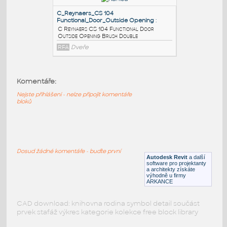
A Reynaers CS 104 Functional Door Inside
Opening Brush Double
RFA
Dveře
C_Reynaers_CS 104
Functional_Door_Inside Opening B
:
C Reynaers CS 104 Functional Door Inside
Komentáře:
Opening Brush Single
Nejste přihlášeni - nelze připojit komentáře
RFA
Dveře
bloků
C_Reynaers_CS 104
Functional_Door_Outside Opening
:
Dosud žádné komentáře - buďte první
C Reynaers CS 104 Functional Door
Autodesk Revit
a další
Outside Opening Brush Double
software pro projektanty
a architekty získáte
RFA
Dveře
výhodně u firmy
ARKANCE
CAD download: knihovna rodina symbol detail součást
prvek stafáž výkres kategorie kolekce free block library