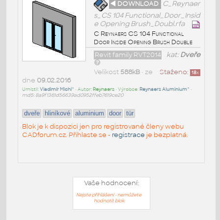
◄ DOWNLOAD
C_Reynaer
s_CS 104 Functional_Door_Insid
e Opening Brush_Doubl.rfa
C Reynaers CS 104 Functional
Door Inside Opening Brush Double
Revit family RVT2014
kat:
Dveře
Velikost
588kB
• ze
Staženo:
18
x
dne
09.02.2016
Umístil:
Vladimír Michl^
• Autor:
Reynaers
• Výrobce:
Reynaers Aluminium^
•
md5: 8a9f1361d56639ad0952ffeb7619ce20
dveře
hliníkové
aluminium
door
tür
Blok je k dispozici jen pro registrované členy webu
CADforum.cz. Přihlaste se -
registrace
je bezplatná.
Vaše hodnocení:
Nejste přihlášeni - nemůžete
hodnotit blok