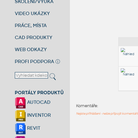
ŠKOLENÍ/VÝUKA
VIDEO UKÁZKY
PRÁCE, MÍSTA
CAD PRODUKTY
WEB ODKAZY
PROFI PODPORA
ⓘ
PORTÁLY PRODUKTŮ
AUTOCAD
Komentáře:
Nejste přihlášeni - nelze připojit komentá
INVENTOR
REVIT