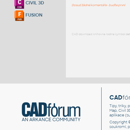
CIVIL 3D
Dosud žádné komentáře - buďte první
FUSION
CAD download: knihovna rodina symbol detai
CAD
fó
Tipy, triky
Map, Civil 
aplikace (
Copyright 
soukromí, 