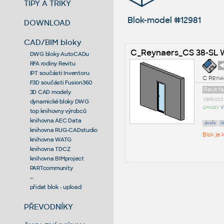
TIPY A TRIKY
Blok-model #12981
DOWNLOAD
CAD/BIM bloky
C_Reynaers_CS 38-SL 
DWG bloky AutoCADu
RFA rodiny Revitu
◄
IPT součásti Inventoru
C Reyna
F3D součásti Fusion360
Revit f
3D CAD modely
Velikos
dynamické bloky DWG
Umístil:
V
top knihovny výrobců
knihovna AEC Data
dveře
h
knihovna RUG-CADstudio
Blok je
knihovna WATG
knihovna TDCZ
knihovna BIMproject
PARTcommunity
--
přidat blok - upload
PŘEVODNÍKY