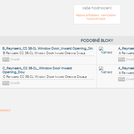
Vaše hodnocení:
Nejste přihlášeni - nemůžete
hodnotit blok
PODOB
B_Reynaers_CS 38-SL Window Door_Inward Opening_Sin
:
B Reynaers CS 38-SL Window Door Inward Opening Single
ře bloků
RFA
Dveře
C_Reynaers_CS 38-SL_Window Door Inward
Opening_Dou
: