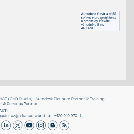
RFA
Dveře
Autodesk Revit
a další
software pro projektanty
a architekty získáte
výhodně u firmy
ARKANCE
NCE
(CAD Studio) - Autodesk Platinum Partner & Training
r & Services Partner
AKT:
ster.cz@arkance.world | tel. +420 910 970 111