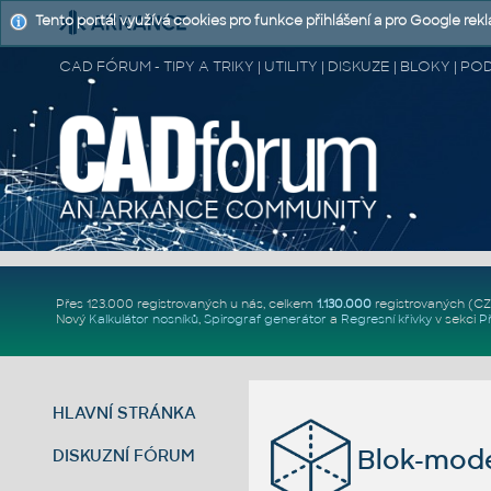
Tento portál využívá cookies pro funkce přihlášení a pro Google rek
CAD FÓRUM - TIPY A TRIKY | UTILITY | DISKUZE | BLOKY |
Přes 123.000 registrovaných u nás, celkem
1.130.000
registrovaných (C
Nový
Kalkulátor nosníků
,
Spirograf generátor
a
Regresní křivky
v sekci
P
HLAVNÍ STRÁNKA
Blok-mode
DISKUZNÍ FÓRUM