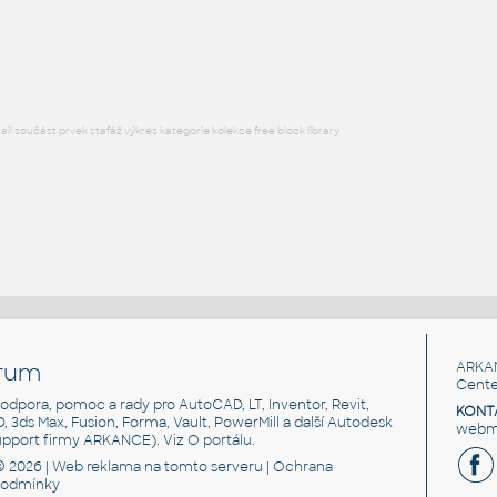
C Reynaers CS 38-SL Window Door Inward Opening Double
RFA
Dveře
l součást prvek stafáž výkres kategorie kolekce free block library
rum
ARKA
Cente
, podpora, pomoc a rady pro AutoCAD, LT, Inventor, Revit,
KONT
3D, 3ds Max, Fusion, Forma, Vault, PowerMill a další Autodesk
webma
support firmy ARKANCE). Viz
O portálu
.
© 2026 |
Web reklama
na tomto serveru |
Ochrana
podmínky