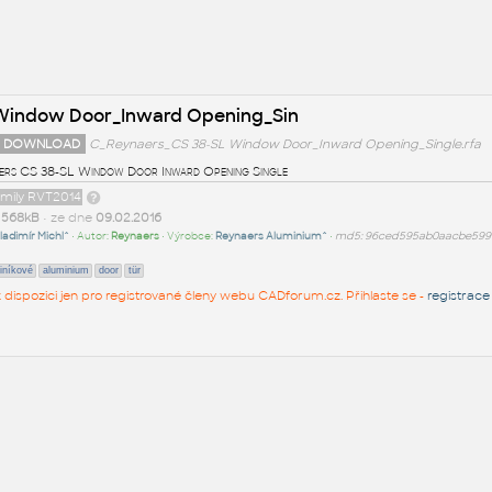
Window Door_Inward Opening_Sin
 DOWNLOAD
C_Reynaers_CS 38-SL Window Door_Inward Opening_Single.rfa
ers CS 38-SL Window Door Inward Opening Single
amily RVT2014
t
568kB
• ze dne
09.02.2016
ladimír Michl^
• Autor:
Reynaers
• Výrobce:
Reynaers Aluminium^
•
md5: 96ced595ab0aacbe59
liníkové
aluminium
door
tür
 k dispozici jen pro registrované členy webu CADforum.cz. Přihlaste se -
registrace