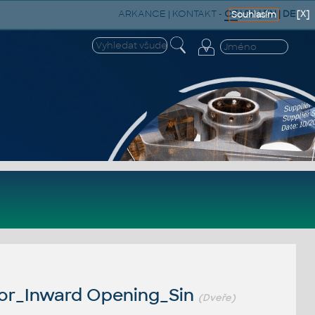
ARKANCE
|
KONTAKT
-
CZ
|
SK
|
EN
|
DE
[X]
Souhlasím
or_Inward Opening_Sin
(Dveře)