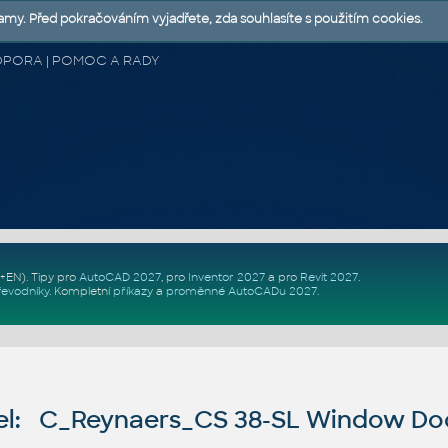
lamy. Před pokračováním vyjadřete, zda souhlasíte s použitím cookies.
 PODPORA | POMOC A RADY
Z+EN)
. Tipy pro
AutoCAD 2027
, pro
Inventor 2027
a pro
Revit 2027
.
řevodníky
.
Kompletní
příkazy
a
proměnné AutoCADu 2027
.
l: C_Reynaers_CS 38-SL Window Do