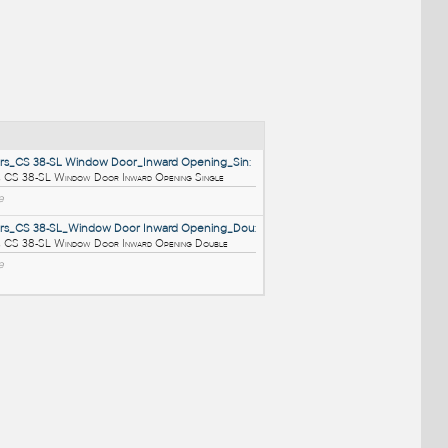
NÉ BLOKY
:
A_Reynaers_CS 38-SL Window Door_Inward Opening_Si
A Reynaers CS 38-SL Window Door Inward Opening Single
RFA
Dveře
A_Reynaers_CS 38-SL_Window Door Inward Opening_D
A Reynaers CS 38-SL Window Door Inward Opening Double