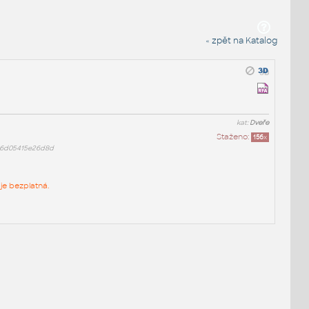
« zpět na Katalog
kat:
Dveře
Staženo:
156
x
96d05415e26d8d
je bezplatná.