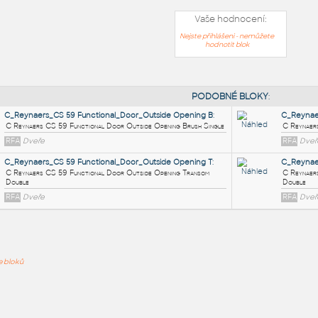
Vaše hodnocení:
Nejste přihlášeni - nemůžete
hodnotit blok
PODOB
C_Reynaers_CS 59 Functional_Door_Outside Opening B
:
C Reynaers CS 59 Functional Door Outside Opening Brush Singl
ře bloků
RFA
Dveře
C_Reynaers_CS 59 Functional_Door_Outside Opening T
:
C Reynaers CS 59 Functional Door Outside Opening Transom