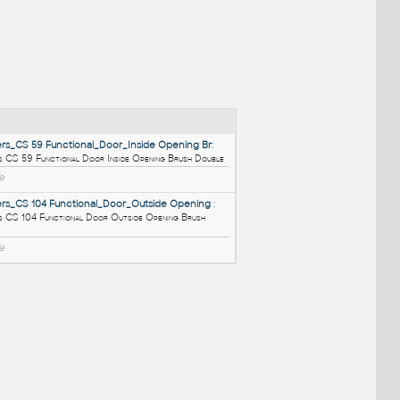
NÉ BLOKY
:
C_Reynaers_CS 59 Functional_Door_Inside Opening Br
:
e
C Reynaers CS 59 Functional Door Inside Opening Brush Doubl
RFA
Dveře
C_Reynaers_CS 104 Functional_Door_Outside Opening
:
C Reynaers CS 104 Functional Door Outside Opening Brush