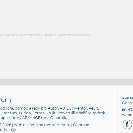
Double
RFA
Dveře
l součást prvek stafáž výkres kategorie kolekce free block library
rum
ARKA
Cente
, podpora, pomoc a rady pro AutoCAD, LT, Inventor, Revit,
KONT
3D, 3ds Max, Fusion, Forma, Vault, PowerMill a další Autodesk
webma
support firmy ARKANCE). Viz
O portálu
.
© 2026 |
Web reklama
na tomto serveru |
Ochrana
podmínky