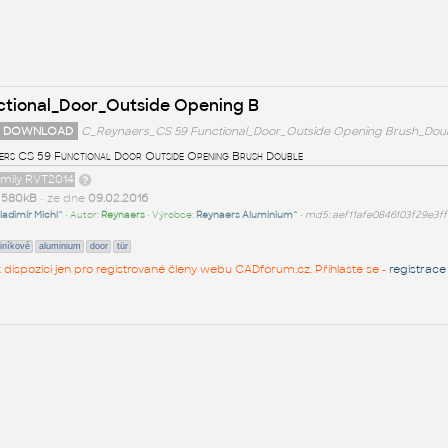
ctional_Door_Outside Opening B
 DOWNLOAD
C_Reynaers_CS 59 Functional_Door_Outside Opening Brush_Doub
ers CS 59 Functional Door Outside Opening Brush Double
amily RVT2014
t
580kB
• ze dne
09.02.2016
ladimír Michl^
• Autor:
Reynaers
• Výrobce:
Reynaers Aluminium^
•
md5: aef11afe0846103f29e3f
liníkové
aluminium
door
tür
 k dispozici jen pro registrované členy webu CADforum.cz. Přihlaste se -
registrace