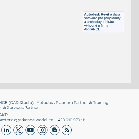
Double
RFA
Dveře
Autodesk Revit
a další
software pro projektanty
a architekty získáte
výhodně u firmy
ARKANCE
NCE
(CAD Studio) - Autodesk Platinum Partner & Training
r & Services Partner
AKT:
ster.cz@arkance.world | tel. +420 910 970 111