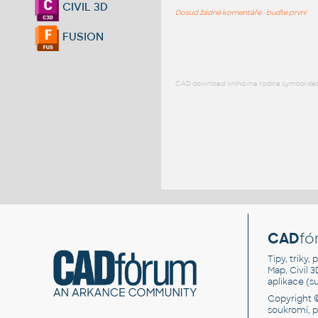
CIVIL 3D
Dosud žádné komentáře - buďte první
FUSION
CAD download: knihovna rodina symbol detai
CAD
fó
Tipy, triky
Map, Civil 
aplikace (
Copyright 
soukromí, 