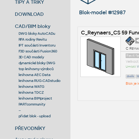
TIPY A TRIKY
Blok-model #12987
DOWNLOAD
CAD/BIM bloky
C_Reynaers_CS 59 Fun
DWG bloky AutoCADu
RFA rodiny Revitu
◄
IPT součásti Inventoru
C Reyna
F3D součásti Fusion360
Revit f
3D CAD modely
Velikos
dynamické bloky DWG
Umístil:
V
top knihovny výrobců
knihovna AEC Data
dveře
h
knihovna RUG-CADstudio
Blok je
knihovna WATG
knihovna TDCZ
knihovna BIMproject
PARTcommunity
--
přidat blok - upload
PŘEVODNÍKY