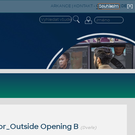
ARKANCE
|
KONTAKT
-
CZ
|
SK
|
EN
|
DE
[X]
Souhlasím
or_Outside Opening B
(Dveře)