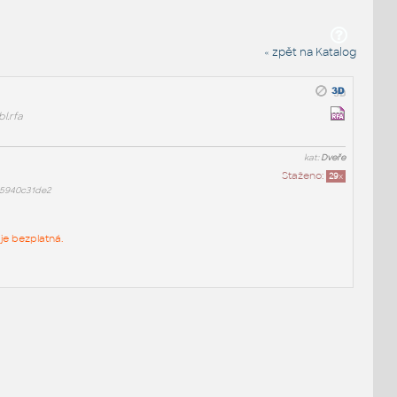
« zpět na Katalog
l.rfa
kat:
Dveře
Staženo:
29
x
f5940c31de2
je bezplatná.