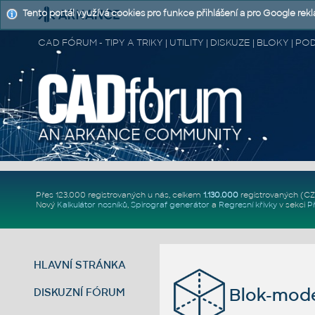
Tento portál využívá cookies pro funkce přihlášení a pro Google rek
CAD FÓRUM - TIPY A TRIKY | UTILITY | DISKUZE | BLOKY |
Přes 123.000 registrovaných u nás, celkem
1.130.000
registrovaných (C
Nový
Kalkulátor nosníků
,
Spirograf generátor
a
Regresní křivky
v sekci
P
HLAVNÍ STRÁNKA
Blok-mode
DISKUZNÍ FÓRUM