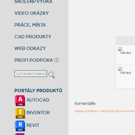
ŠKOLENÍ/VÝUKA
VIDEO UKÁZKY
PRÁCE, MÍSTA
CAD PRODUKTY
WEB ODKAZY
PROFI PODPORA
ⓘ
PORTÁLY PRODUKTŮ
AUTOCAD
Komentáře:
Nejste přihlášeni - nelze připojit komentá
INVENTOR
REVIT