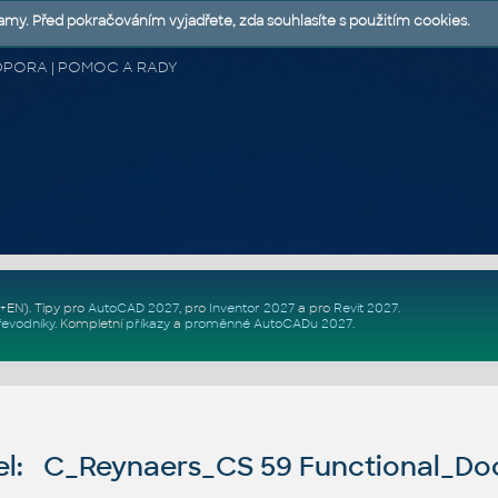
lamy. Před pokračováním vyjadřete, zda souhlasíte s použitím cookies.
 PODPORA | POMOC A RADY
Z+EN)
. Tipy pro
AutoCAD 2027
, pro
Inventor 2027
a pro
Revit 2027
.
řevodníky
.
Kompletní
příkazy
a
proměnné AutoCADu 2027
.
l: C_Reynaers_CS 59 Functional_Do