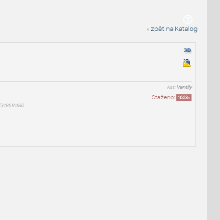
« zpět na Katalog
kat:
Ventily
Staženo:
1623
x
f31858d80