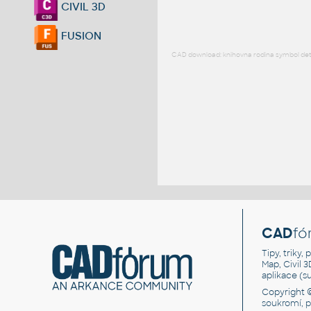
CIVIL 3D
FUSION
CAD download: knihovna rodina symbol detai
CAD
fó
Tipy, triky
Map, Civil 
aplikace (
Copyright 
soukromí, 