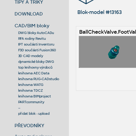
TIPY A TRIKY
Blok-model #13163
DOWNLOAD
CAD/BIM bloky
BallCheckValve.FootVa
DWG bloky AutoCADu
RFA rodiny Revitu
IPT součásti Inventoru
F3D součásti Fusion360
3D CAD modely
dynamické bloky DWG
top knihovny výrobců
knihovna AEC Data
knihovna RUG-CADstudio
knihovna WATG
knihovna TDCZ
knihovna BIMproject
PARTcommunity
--
přidat blok - upload
PŘEVODNÍKY