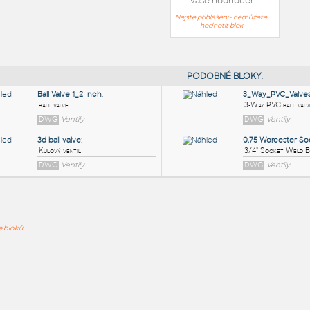
Vaše hodnocení:
Nejste přihlášeni - nemůžete
hodnotit blok
PODOB
Ball Valve 1_2 Inch
:
ře bloků
ball valve
DWG
Ventily
3d ball valve
:
Kulový ventil
DWG
Ventily