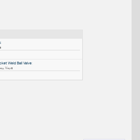
NÉ BLOKY
:
3_Way_PVC_Valves
:
3-Way PVC ball valve
DWG
Ventily
0.75 Worcester Socket Weld Ball Valve
:
3/4" Socket Weld Ball Valve
DWG
Ventily