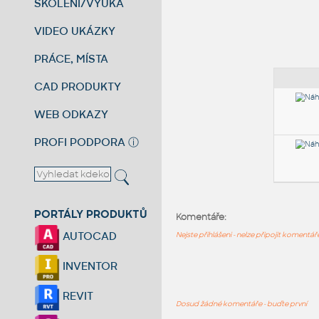
ŠKOLENÍ/VÝUKA
VIDEO UKÁZKY
PRÁCE, MÍSTA
CAD PRODUKTY
WEB ODKAZY
PROFI PODPORA
ⓘ
PORTÁLY PRODUKTŮ
Komentáře:
AUTOCAD
Nejste přihlášeni - nelze připojit komentá
INVENTOR
REVIT
Dosud žádné komentáře - buďte první