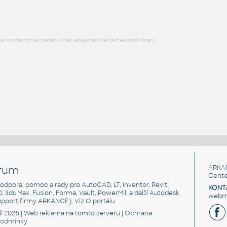
l součást prvek stafáž výkres kategorie kolekce free block library
rum
ARKA
Cente
, podpora, pomoc a rady pro AutoCAD, LT, Inventor, Revit,
KONT
3D, 3ds Max, Fusion, Forma, Vault, PowerMill a další Autodesk
webma
support firmy ARKANCE). Viz
O portálu
.
© 2026 |
Web reklama
na tomto serveru |
Ochrana
podmínky