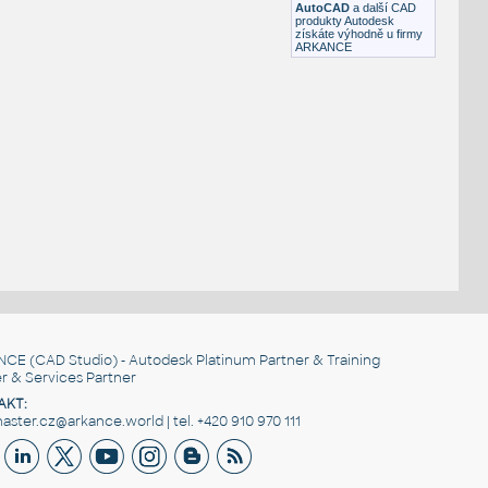
AutoCAD
a další CAD
produkty Autodesk
získáte výhodně u firmy
ARKANCE
NCE
(CAD Studio) - Autodesk Platinum Partner & Training
r & Services Partner
AKT:
ster.cz@arkance.world | tel. +420 910 970 111