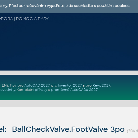
lamy. Před pokračováním vyjadřete, zda souhlasíte s použitím cookies.
 PODPORA | POMOC A RADY
Z+EN)
. Tipy pro
AutoCAD 2027
, pro
Inventor 2027
a pro
Revit 2027
.
řevodníky
.
Kompletní
příkazy
a
proměnné AutoCADu 2027
.
l: BallCheckValve.FootValve-3po
(Vent