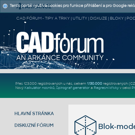
Tento portál využívá cookies pro funkce přihlášení a pro Google rek
CAD FÓRUM - TIPY A TRIKY | UTILITY | DISKUZE | BLOKY |
Přes 123.000 registrovaných u nás, celkem
1.130.000
registrovaných (C
Nový
Kalkulátor nosníků
,
Spirograf generátor
a
Regresní křivky
v sekci
P
HLAVNÍ STRÁNKA
Blok-mode
DISKUZNÍ FÓRUM