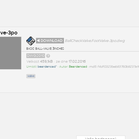
lve-3po
◄ DOWNLOAD
BallCheckValve.FootValve-3po.dwg
basic ball-valve 3inches
DWG2010
Velikost
459,1kB
• ze dne
17.02.2016
Umístil:
beardencad^
• Autor:
Beardencad
•
md5: f4df0323beb93760b9237e1
valve