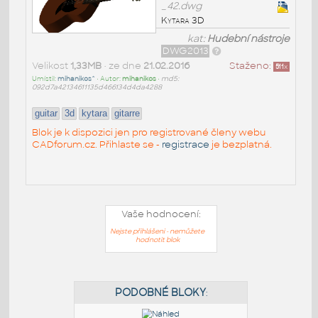
_42.dwg
Kytara 3D
kat:
Hudební nástroje
DWG2013
Velikost
1,33MB
• ze dne
21.02.2016
Staženo:
511
x
Umístil:
mihanikos^
• Autor:
mihanikos
•
md5:
092d7a42134611135d466134d4da4288
guitar
3d
kytara
gitarre
Blok je k dispozici jen pro registrované členy webu
CADforum.cz. Přihlaste se -
registrace
je bezplatná.
Vaše hodnocení:
Nejste přihlášeni - nemůžete
hodnotit blok