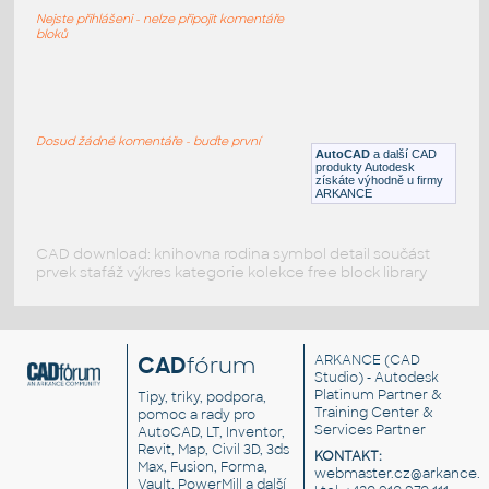
textur pro rendering
Nejste přihlášeni - nelze připojit komentáře
DWG
Hudební nástroje
bloků
Classical_guitar
:
Klasická kytara
Dosud žádné komentáře - buďte první
AutoCAD
a další CAD
RFA
Hudební nástroje
produkty Autodesk
získáte výhodně u firmy
ARKANCE
CAD download: knihovna rodina symbol detail součást
prvek stafáž výkres kategorie kolekce free block library
CAD
fórum
ARKANCE
(CAD
Studio) - Autodesk
Platinum Partner &
Tipy, triky, podpora,
Training Center &
pomoc a rady pro
Services Partner
AutoCAD, LT, Inventor,
Revit, Map, Civil 3D, 3ds
KONTAKT:
Max, Fusion, Forma,
webmaster.cz@arkance.w
Vault, PowerMill a další