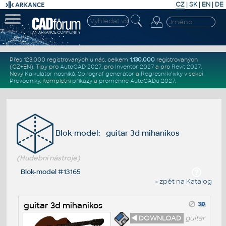
CZ
|
SK
|
EN
|
DE
Přes 123.000 registrovaných u nás, celkem
1.130.000
registrovaných
(CZ+EN)
. Tipy pro
AutoCAD 2027
, pro
Inventor 2027
a pro
Revit 2027
.
Nový
Kalkulátor nosníků
,
Spirograf generátor
a
Regresní křivky
v sekci
Převodníky
.
Kompletní
příkazy
a
proměnné AutoCADu 2027
.
Blok-model: guitar 3d mihanikos
(Hudební nástroje)
Blok-model #13165
« zpět na Katalog
guitar 3d mihanikos
◄ DOWNLOAD
guitar