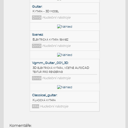
PODOBNÉ BLOKY
:
Guitar
:
Kytara - 3D model
DWG
Hudební nástroje
Ibanez
:
Elektrická kytara Ibanez
DWG
Hudební nástroje
Vgmm_Guitar_001_3D
:
3D elektrická kytara, včetně AutoCAD
Komentáře: