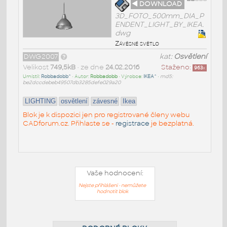
◄ DOWNLOAD
3D_FOTO_500mm_DIA_P
ENDENT_LIGHT_BY_IKEA.
dwg
Závěsné světlo
DWG2007
kat:
Osvětlení
Velikost
749,5kB
• ze dne
24.02.2016
Staženo:
963
x
Umístil:
Robbadobb^
• Autor:
Robbadobb
• Výrobce:
IKEA^
•
md5:
be2dccdebeb49507db3285defe029a20
LIGHTING
osvětlení
závesné
Ikea
Blok je k dispozici jen pro registrované členy webu
CADforum.cz. Přihlaste se -
registrace
je bezplatná.
Vaše hodnocení:
Nejste přihlášeni - nemůžete
hodnotit blok