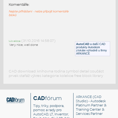
3D HEKTAR PENDENT LAMP by IKEA
:
Komentáře:
Závěsné osvětlení Hektar - IKEA
Nejste přihlášeni - nelze připojit komentáře
bloků
DWG
Osvětlení
CS HALLA ALUMO (závěsné)
:
CS HALLA ALUMO (závěsné)
(31.10.2016 14:58:07)
luisvelosa
AutoCAD
a další CAD
Very nice, well done
RFA
Osvětlení
produkty Autodesk
získáte výhodně u firmy
ARKANCE
CAD download: knihovna rodina symbol detail součást
prvek stafáž výkres kategorie kolekce free block library
CAD
fórum
ARKANCE
(CAD
Studio) - Autodesk
Platinum Partner &
Tipy, triky, podpora,
Training Center &
pomoc a rady pro
Services Partner
AutoCAD, LT, Inventor,