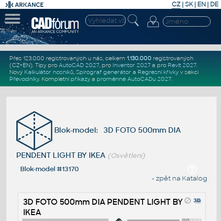
CZ
|
SK
|
EN
|
DE
Přes 123.000 registrovaných u nás, celkem
1.130.000
registrovaných
(CZ+EN)
. Tipy pro
AutoCAD 2027
, pro
Inventor 2027
a pro
Revit 2027
.
Nový
Kalkulátor nosníků
,
Spirograf generátor
a
Regresní křivky
v sekci
Převodníky
.
Kompletní
příkazy
a
proměnné AutoCADu 2027
.
Blok-model: 3D FOTO 500mm DIA
PENDENT LIGHT BY IKEA
(Osvětlení)
Blok-model #13170
« zpět na Katalog
3D FOTO 500mm DIA PENDENT LIGHT BY
IKEA