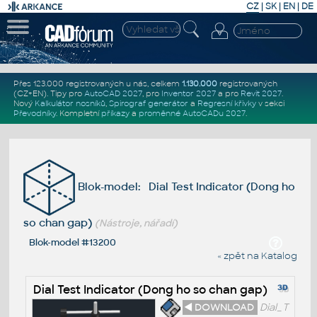
CZ
|
SK
|
EN
|
DE
Přes 123.000 registrovaných u nás, celkem
1.130.000
registrovaných
(CZ+EN)
. Tipy pro
AutoCAD 2027
, pro
Inventor 2027
a pro
Revit 2027
.
Nový
Kalkulátor nosníků
,
Spirograf generátor
a
Regresní křivky
v sekci
Převodníky
.
Kompletní
příkazy
a
proměnné AutoCADu 2027
.
Blok-model: Dial Test Indicator (Dong ho
so chan gap)
(Nástroje, nářadí)
Blok-model #13200
« zpět na Katalog
Dial Test Indicator (Dong ho so chan gap)
◄ DOWNLOAD
Dial_T