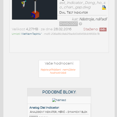
est_Indicator_Dong_ho_s
o_chan_gap.dwg
Dial Test Indicator
kat:
Nástroje, nářadí
DWG2007
Velikost
4,27MB
• ze dne
28.02.2016
Staženo:
645
x
Umístil:
VietNamTapinlu^
•
md5: 206a86c9eb2fba9d3d6458cb16100c7b
Vaše hodnocení:
Nejste přihlášeni - nemůžete
hodnotit blok