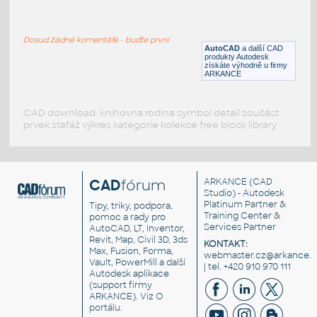
Test-tube rack
:
rack of 40 test tube
Dosud žádné komentáře - buďte první
DWG
_Různé-Jiné
AutoCAD
a další CAD
produkty Autodesk
získáte výhodně u firmy
ARKANCE
CAD download: knihovna rodina symbol detail součást
prvek stafáž výkres kategorie kolekce free block library
CAD
fórum
ARKANCE
(CAD
Studio) - Autodesk
Platinum Partner &
Tipy, triky, podpora,
Training Center &
pomoc a rady pro
Services Partner
AutoCAD, LT, Inventor,
Revit, Map, Civil 3D, 3ds
KONTAKT:
Max, Fusion, Forma,
webmaster.cz@arkance.w
Vault, PowerMill a další
| tel. +420 910 970 111
Autodesk aplikace
(support firmy
ARKANCE). Viz
O
portálu
.