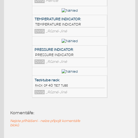
PODOBNÉ BLOKY
:
Analog Dial Indicator
:
Analogový indikátor, měřič - dynamický blok
DWG
Měřiče
TEMPERATURE INDICATOR
:
TEMPERATURE INDICATOR
DWG
_Různé-Jiné
PRESSURE INDICATOR
:
Komentáře:
PRESSURE INDICATOR
Nejste přihlášeni - nelze připojit komentáře
DWG
_Různé-Jiné
bloků