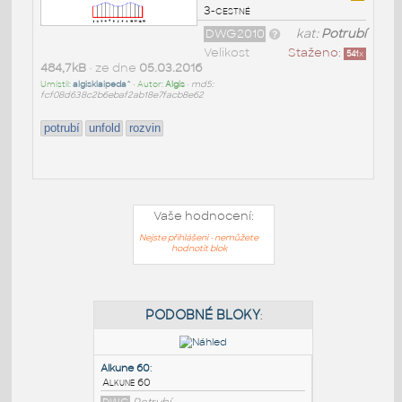
3-cestné
DWG2010
kat:
Potrubí
Velikost
Staženo:
541
x
484,7kB
• ze dne
05.03.2016
Umístil:
algisklaipeda^
• Autor:
Algis
•
md5:
fcf08d638c2b6ebaf2ab18e7facb8e62
potrubí
unfold
rozvin
Vaše hodnocení:
Nejste přihlášeni - nemůžete
hodnotit blok