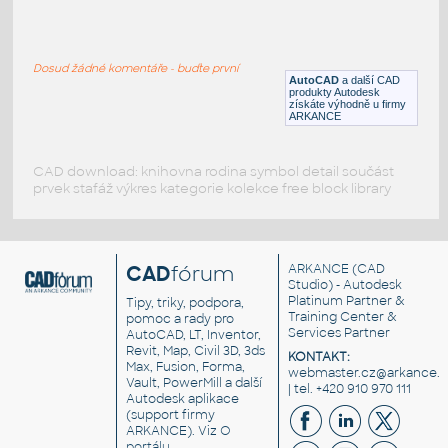
Závit šneku
:
Rozvinutelný plechový závit šneku
Dosud žádné komentáře - buďte první
IPT
Plechy
AutoCAD
a další CAD
produkty Autodesk
získáte výhodně u firmy
ARKANCE
CAD download: knihovna rodina symbol detail součást
prvek stafáž výkres kategorie kolekce free block library
CAD
fórum
ARKANCE
(CAD
Studio) - Autodesk
Platinum Partner &
Tipy, triky, podpora,
Training Center &
pomoc a rady pro
Services Partner
AutoCAD, LT, Inventor,
Revit, Map, Civil 3D, 3ds
KONTAKT:
Max, Fusion, Forma,
webmaster.cz@arkance.w
Vault, PowerMill a další
| tel. +420 910 970 111
Autodesk aplikace
(support firmy
ARKANCE). Viz
O
portálu
.