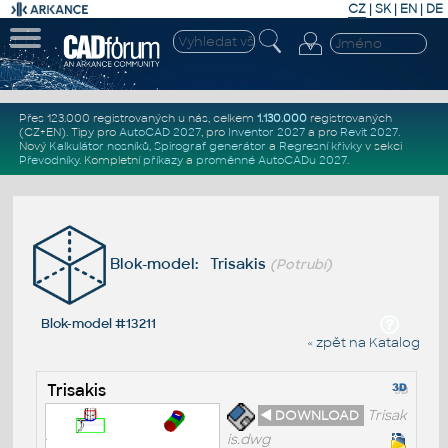
CZ
|
SK
|
EN
|
DE
Přes 123.000 registrovaných u nás, celkem
1.130.000
registrovaných
(CZ+EN)
. Tipy pro
AutoCAD 2027
, pro
Inventor 2027
a pro
Revit 2027
.
Nový
Kalkulátor nosníků
,
Spirograf generátor
a
Regresní křivky
v sekci
Převodníky
.
Kompletní
příkazy
a
proměnné AutoCADu 2027
.
Blok-model: Trisakis
(Potrubí)
Blok-model #13211
« zpět na Katalog
Trisakis
◄ DOWNLOAD
Trisak
is.dwg