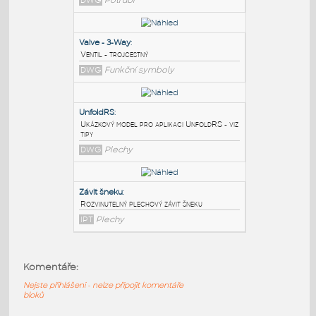
PODOBNÉ BLOKY
:
Alkune 60
:
Alkune 60
DWG
Potrubí
Valve - 3-Way
:
Ventil - trojcestný
DWG
Funkční symboly
UnfoldRS
:
Ukázkový model pro aplikaci UnfoldRS - viz
Komentáře:
tipy
Nejste přihlášeni - nelze připojit komentáře
DWG
Plechy
bloků