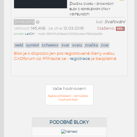
Značka svaru - dynamický
blok s komplexními stavy
viditelnosti
DWG2013
kat:
Svařování
Velikost
146,4kB
• ze dne
12.03.2016
Staženo:
968
x
Umístil:
LatCh^
•
md5: 065f4fc50bab7c5550cdec1f9b3ab60b
weld
symbol
schweiss
svar
svaru
značka
zvar
Blok je k dispozici jen pro registrované členy webu
CADforum.cz. Přihlaste se -
registrace
je bezplatná.
Vaše hodnocení:
Nejste přihlášeni - nemůžete
hodnotit blok