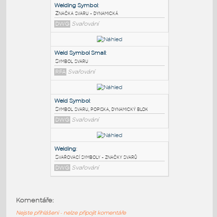
PODOBNÉ BLOKY
:
Welding Symbol
:
Značka svaru - dynamická
DWG
Svařování
Weld Symbol Small
:
Symbol svaru
RFA
Svařování
Weld Symbol
:
Komentáře:
Symbol svaru, popiska, dynamický blok
Nejste přihlášeni - nelze připojit komentáře