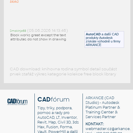
DWG
Svařování
bloků
Welding
:
Svařovací symboly - značky svarů
(05.06.2026 14:13:46)
Smokinjo68
DWG
Svařování
AutoCAD
a další CAD
Block works great except the text
produkty Autodesk
attributes do not show in drawing
získáte výhodně u firmy
ARKANCE
CAD download: knihovna rodina symbol detail součást
prvek stafáž výkres kategorie kolekce free block library
CAD
fórum
ARKANCE
(CAD
Studio) - Autodesk
Platinum Partner &
Tipy, triky, podpora,
Training Center &
pomoc a rady pro
Services Partner
AutoCAD, LT, Inventor,
Revit, Map, Civil 3D, 3ds
KONTAKT:
Max, Fusion, Forma,
webmaster.cz@arkance.w
Vault, PowerMill a další