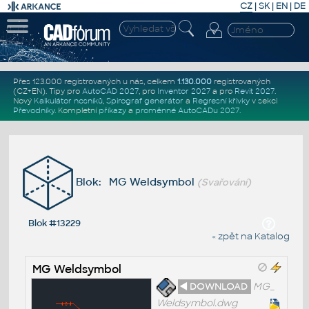
CZ
|
SK
|
EN
|
DE
Přes 123.000 registrovaných u nás, celkem
1.130.000
registrovaných
(CZ+EN)
. Tipy pro
AutoCAD 2027
, pro
Inventor 2027
a pro
Revit 2027
.
Nový
Kalkulátor nosníků
,
Spirograf generátor
a
Regresní křivky
v sekci
Převodníky
.
Kompletní
příkazy
a
proměnné AutoCADu 2027
.
Blok: MG Weldsymbol
(Svařování)
Blok #13229
« zpět na Katalog
MG Weldsymbol
◄ DOWNLOAD
MG_
Weldsymbol.dwg