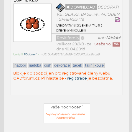
◄ DOWNLOAD
DECORATI
VE_GLASS_BASE_w_WOODEN
_SPHERES.rfa
Dekorativní skleněná talíř s
dřevěnými koulemi
Revit family
kat:
Nádobí
Velikost
232kB
• ze
Staženo:
201
x
dne
10.04.2016
Umístil:
PDobner^
•
md5: 0c41635f9fb5f5546103df7bfbc8aca5
nádobí
nádoba
dish
dekorace
tácek
talíř
koule
Blok je k dispozici jen pro registrované členy webu
CADforum.cz. Přihlaste se -
registrace
je bezplatná.
Vaše hodnocení:
Nejste přihlášeni - nemůžete
hodnotit blok