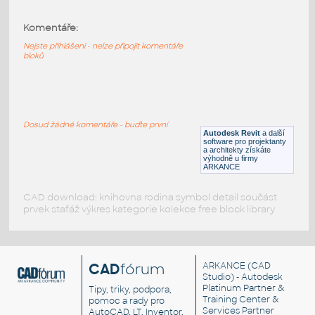
Komentáře:
Woven Ball v22
:
Obetkaná koule - šperk
Nejste přihlášeni - nelze připojit komentáře
bloků
F3D
Dekorace
SphereXmas
:
Dosud žádné komentáře - buďte první
Vánoční ozdoba - koule
Autodesk Revit
a další
software pro projektanty
DWG
Dekorace
a architekty získáte
výhodně u firmy
ARKANCE
CAD download: knihovna rodina symbol detail součást
prvek stafáž výkres kategorie kolekce free block library
CAD
fórum
ARKANCE
(CAD
Studio) - Autodesk
Platinum Partner &
Tipy, triky, podpora,
Training Center &
pomoc a rady pro
Services Partner
AutoCAD, LT, Inventor,