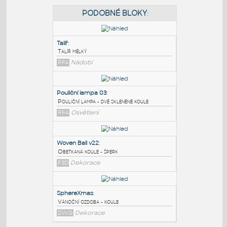
PODOBNÉ BLOKY
:
Talíř
:
Talíř mělký
RFA
Nádobí
Pouliční lampa 03
:
Pouliční lampa - dvě skleněné koule
RFA
Osvětlení