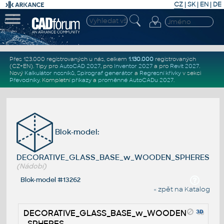
CZ
|
SK
|
EN
|
DE
Přes 123.000 registrovaných u nás, celkem
1.130.000
registrovaných
(CZ+EN)
. Tipy pro
AutoCAD 2027
, pro
Inventor 2027
a pro
Revit 2027
.
Nový
Kalkulátor nosníků
,
Spirograf generátor
a
Regresní křivky
v sekci
Převodníky
.
Kompletní
příkazy
a
proměnné AutoCADu 2027
.
Blok-model:
DECORATIVE_GLASS_BASE_w_WOODEN_SPHERES
(Nádobí)
Blok-model #13262
« zpět na Katalog
DECORATIVE_GLASS_BASE_w_WOODEN
_SPHERES