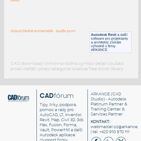
Drinking_Glass_-_Short
:
Sklenice na pití, nízká
Dosud žádné komentáře - buďte první
RFA
Nádobí
Autodesk Revit
a další
software pro projektanty
a architekty získáte
výhodně u firmy
ARKANCE
CAD download: knihovna rodina symbol detail součást
prvek stafáž výkres kategorie kolekce free block library
CAD
fórum
ARKANCE
(CAD
Studio) - Autodesk
Platinum Partner &
Tipy, triky, podpora,
Training Center &
pomoc a rady pro
Services Partner
AutoCAD, LT, Inventor,
Revit, Map, Civil 3D, 3ds
KONTAKT:
Max, Fusion, Forma,
webmaster.cz@arkance.w
Vault, PowerMill a další
| tel. +420 910 970 111
Autodesk aplikace
(support firmy