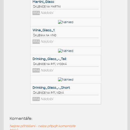
PODOBNÉ BLOKY
:
Martini_Glass
:
Sklenice na martini
RFA
Nádobí
Wine_Glass_1
:
Sklenka na víno
RFA
Nádobí
Drinking_Glass_-_Tall
:
Komentáře:
Sklenice na pití, vysoká
Nejste přihlášeni - nelze připojit komentáře
RFA
Nádobí
bloků