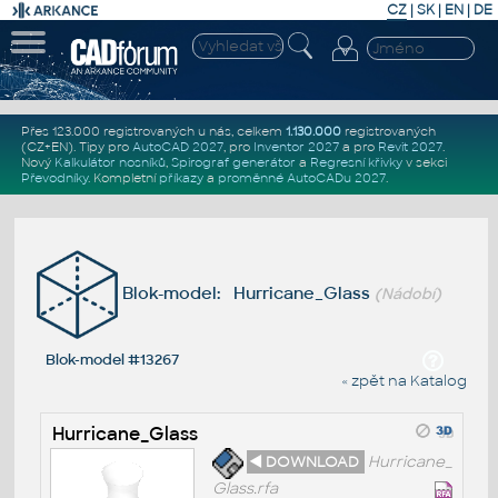
CZ
|
SK
|
EN
|
DE
Přes 123.000 registrovaných u nás, celkem
1.130.000
registrovaných
(CZ+EN)
. Tipy pro
AutoCAD 2027
, pro
Inventor 2027
a pro
Revit 2027
.
Nový
Kalkulátor nosníků
,
Spirograf generátor
a
Regresní křivky
v sekci
Převodníky
.
Kompletní
příkazy
a
proměnné AutoCADu 2027
.
Blok-model: Hurricane_Glass
(Nádobí)
Blok-model #13267
« zpět na Katalog
Hurricane_Glass
◄ DOWNLOAD
Hurricane_
Glass.rfa