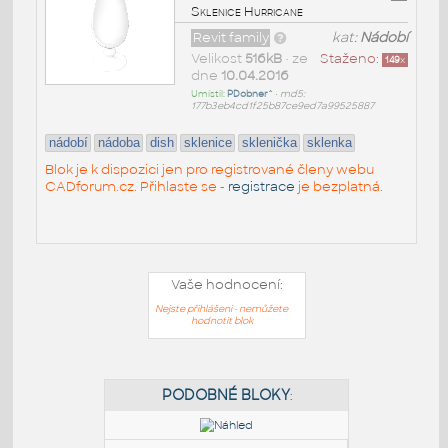
Sklenice Hurricane
Revit family
kat:
Nádobí
Velikost
516kB
• ze
Staženo:
149
x
dne
10.04.2016
Umístil:
PDobner^
•
md5:
177b3eb4cd1f25b87ce9ed7a99525887
nádobí
nádoba
dish
sklenice
sklenička
sklenka
Blok je k dispozici jen pro registrované členy webu
CADforum.cz. Přihlaste se -
registrace
je bezplatná.
Vaše hodnocení:
Nejste přihlášeni - nemůžete
hodnotit blok