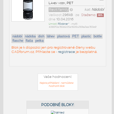
Láhev vody, PET
Revit family
kat:
Nádobí
Velikost
296kB
• ze
Staženo:
385
x
dne
10.04.2016
Umístil:
PDobner^
•
md5:
4380f3a760d225a1626c269e2ea763e9
nádobí
nádoba
dish
láhev
plastová
PET
plastic
bottle
flasche
flaša
petka
Blok je k dispozici jen pro registrované členy webu
CADforum.cz. Přihlaste se -
registrace
je bezplatná.
Vaše hodnocení:
Nejste přihlášeni - nemůžete
hodnotit blok