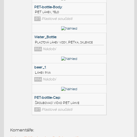
PODOBNÉ BLOKY
:
PET-bottle-Body
:
PET láhev, tělo
IPT
Plastové součásti
Water_Bottle
:
Plastová láhev vody, PETka, sklenice
RFA
Nádobí
beer_1
:
Komentáře:
Láhev piva