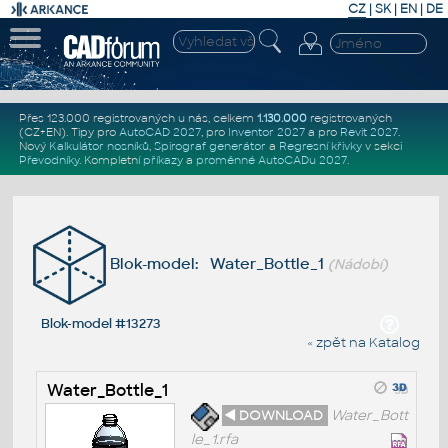
CZ
|
SK
|
EN
|
DE
Přes 123.000 registrovaných u nás, celkem
1.130.000
registrovaných
(CZ+EN)
. Tipy pro
AutoCAD 2027
, pro
Inventor 2027
a pro
Revit 2027
.
Nový
Kalkulátor nosníků
,
Spirograf generátor
a
Regresní křivky
v sekci
Převodníky
.
Kompletní
příkazy
a
proměnné AutoCADu 2027
.
Blok-model: Water_Bottle_1
(Nádobí)
Blok-model #13273
« zpět na Katalog
Water_Bottle_1
◄ DOWNLOAD
Water_Bott
le_1.rfa