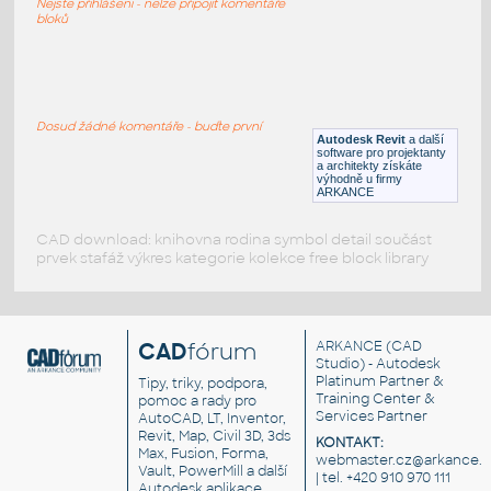
Nejste přihlášeni - nelze připojit komentáře
RFA
Nádobí
bloků
PET-bottle-Cap
:
Šroubovací víčko PET láhve
Dosud žádné komentáře - buďte první
Autodesk Revit
a další
IPT
Plastové součásti
software pro projektanty
a architekty získáte
výhodně u firmy
ARKANCE
CAD download: knihovna rodina symbol detail součást
prvek stafáž výkres kategorie kolekce free block library
CAD
fórum
ARKANCE
(CAD
Studio) - Autodesk
Platinum Partner &
Tipy, triky, podpora,
Training Center &
pomoc a rady pro
Services Partner
AutoCAD, LT, Inventor,
Revit, Map, Civil 3D, 3ds
KONTAKT:
Max, Fusion, Forma,
webmaster.cz@arkance.w
Vault, PowerMill a další
| tel. +420 910 970 111
Autodesk aplikace