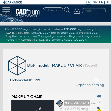
CZ
|
SK
|
EN
|
DE
Přes 123.000 registrovaných u nás, celkem
1.130.000
registrovaných
(CZ+EN)
. Tipy pro
AutoCAD 2027
, pro
Inventor 2027
a pro
Revit 2027
.
Nový
Kalkulátor nosníků
,
Spirograf generátor
a
Regresní křivky
v sekci
Převodníky
.
Kompletní
příkazy
a
proměnné AutoCADu 2027
.
Blok-model: MAKE UP CHAIR
(Sezení)
Blok-model #13299
« zpět na Katalog
MAKE UP CHAIR
◄ DOWNLOAD
MAKE
_UP_CHAIR3D.dwg