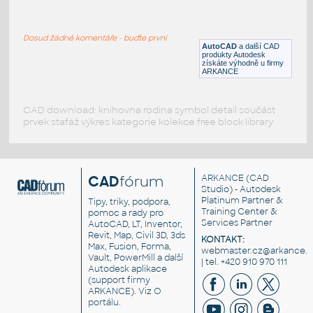
Škoda felicia pick up
:
Škoda Felicia pick up, 2D pohledy
Dosud žádné komentáře - buďte první
DWG
Vozidla, doprava
AutoCAD
a další CAD
produkty Autodesk
získáte výhodně u firmy
ARKANCE
CAD download: knihovna rodina symbol detail součást
prvek stafáž výkres kategorie kolekce free block library
CAD
fórum
ARKANCE
(CAD
Studio) - Autodesk
Platinum Partner &
Tipy, triky, podpora,
Training Center &
pomoc a rady pro
Services Partner
AutoCAD, LT, Inventor,
Revit, Map, Civil 3D, 3ds
KONTAKT:
Max, Fusion, Forma,
webmaster.cz@arkance.w
Vault, PowerMill a další
| tel. +420 910 970 111
Autodesk aplikace
(support firmy
ARKANCE). Viz
O
portálu
.