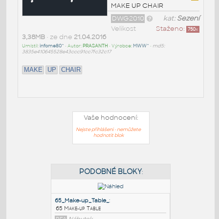
MAKE UP CHAIR
DWG2010
kat:
Sezení
Velikost
Staženo:
750
x
3,38MB
• ze dne
21.04.2016
Umístil:
infome80^
• Autor:
PRASANTH
• Výrobce:
MWW^
•
md5:
3835e410645528e43ccc91cc7fc32c17
MAKE
UP
CHAIR
Vaše hodnocení:
Nejste přihlášeni - nemůžete
hodnotit blok