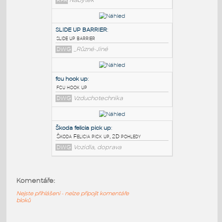
PODOBNÉ BLOKY
:
65_Make-up_Table_
:
65 Make-up Table
RFA
Nábytek
SLIDE UP BARRIER
:
slide up barrier
DWG
_Různé-Jiné
fcu hook up
:
Komentáře:
fcu hook up
DWG
Vzduchotechnika
Nejste přihlášeni - nelze připojit komentáře
bloků