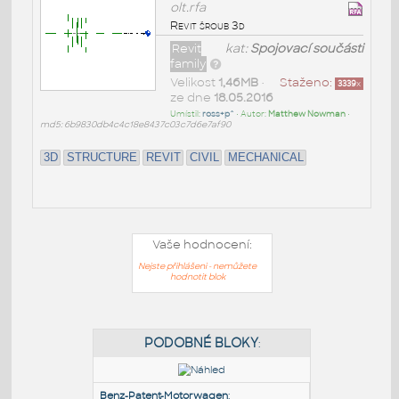
olt.rfa
Revit šroub 3d
Revit
kat:
Spojovací součásti
family
Velikost
1,46MB
•
Staženo:
3339
x
ze dne
18.05.2016
Umístil:
ross+p^
• Autor:
Matthew Nowman
•
md5: 6b9830db4c4c18e8437c03c7d6e7af90
3D
STRUCTURE
REVIT
CIVIL
MECHANICAL
Vaše hodnocení:
Nejste přihlášeni - nemůžete
hodnotit blok