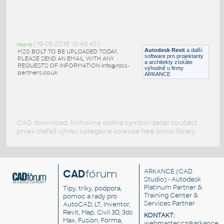
Šrouby 3D
:
Šrouby 3D
(19.05.2016 13:48:45)
ross+p
DWG
Spojovací součásti
Autodesk Revit
a další
M20 BOLT TO BE UPLOADED TODAY,
software pro projektanty
PLEASE SEND AN EMAIL WITH ANY
a architekty získáte
REQUESTS OF INFORMATION info@ross-
výhodně u firmy
partners.co.uk
ARKANCE
CAD download: knihovna rodina symbol detail součást
prvek stafáž výkres kategorie kolekce free block library
CAD
fórum
ARKANCE
(CAD
Studio) - Autodesk
Platinum Partner &
Tipy, triky, podpora,
Training Center &
pomoc a rady pro
Services Partner
AutoCAD, LT, Inventor,
Revit, Map, Civil 3D, 3ds
KONTAKT:
Max, Fusion, Forma,
webmaster.cz@arkance.w