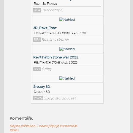
PODOBNÉ BLOKY
:
Benz-Patent-Motorwagen
:
Revit 3d Familie
RFA
Jednostopá
3D_Revit_Tree
:
Listnatý strom, 3D model pro Revit
RFA
Rostliny, stromy
Revit hatch stone wall 2022
:
Komentáře:
Revit hatch stone wall 2022
Nejste přihlášeni - nelze připojit komentáře
RVT
Stěny
bloků