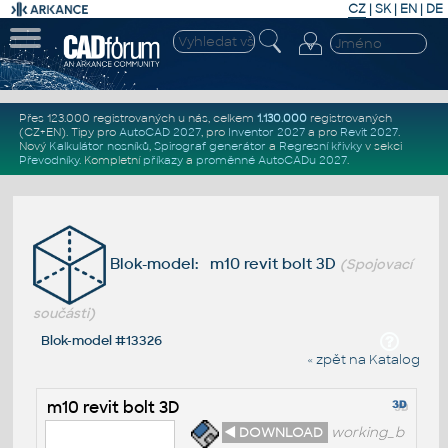
CZ
|
SK
|
EN
|
DE
Přes 123.000 registrovaných u nás, celkem
1.130.000
registrovaných
(CZ+EN)
. Tipy pro
AutoCAD 2027
, pro
Inventor 2027
a pro
Revit 2027
.
Nový
Kalkulátor nosníků
,
Spirograf generátor
a
Regresní křivky
v sekci
Převodníky
.
Kompletní
příkazy
a
proměnné AutoCADu 2027
.
Blok-model: m10 revit bolt 3D
(Spojovací
součásti)
Blok-model #13326
« zpět na Katalog
m10 revit bolt 3D
◄ DOWNLOAD
working_b