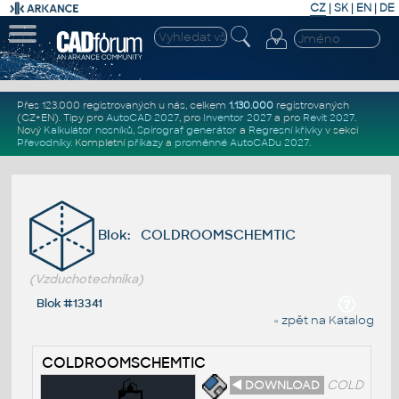
CZ
|
SK
|
EN
|
DE
Přes 123.000 registrovaných u nás, celkem
1.130.000
registrovaných
(CZ+EN)
. Tipy pro
AutoCAD 2027
, pro
Inventor 2027
a pro
Revit 2027
.
Nový
Kalkulátor nosníků
,
Spirograf generátor
a
Regresní křivky
v sekci
Převodníky
.
Kompletní
příkazy
a
proměnné AutoCADu 2027
.
Blok: COLDROOMSCHEMTIC
(Vzduchotechnika)
Blok #13341
« zpět na Katalog
COLDROOMSCHEMTIC
◄ DOWNLOAD
COLD