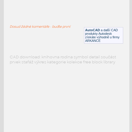
PODOBNÉ BLOKY
:
Dosud žádné komentáře - buďte první
AutoCAD
a další CAD
produkty Autodesk
získáte výhodně u firmy
ARKANCE
CAD download: knihovna rodina symbol detail součást
prvek stafáž výkres kategorie kolekce free block library