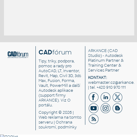
CAD
fórum
ARKANCE
(CAD
Studio) - Autodesk
Platinum Partner &
Tipy, triky, podpora,
Training Center &
pomoc a rady pro
Services Partner
AutoCAD, LT, Inventor,
Revit, Map, Civil 3D, 3ds
KONTAKT:
Max, Fusion, Forma,
webmaster.cz@arkance.w
Vault, PowerMill a další
| tel. +420 910 970 111
Autodesk aplikace
(support firmy
ARKANCE). Viz
O
portálu
.
Copyright © 2026 |
Web reklama
na tomto
serveru |
Ochrana
soukromí, podmínky