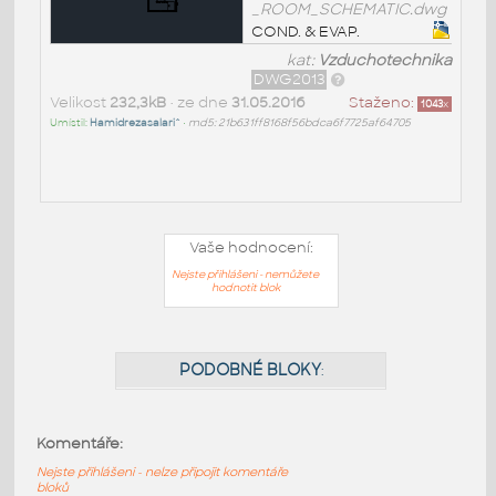
_ROOM_SCHEMATIC.dwg
COND. & EVAP.
kat:
Vzduchotechnika
DWG2013
Velikost
232,3kB
• ze dne
31.05.2016
Staženo:
1043
x
Umístil:
Hamidrezasalari^
•
md5: 21b631ff8168f56bdca6f7725af64705
Vaše hodnocení:
Nejste přihlášeni - nemůžete
hodnotit blok
Komentáře:
Nejste přihlášeni - nelze připojit komentáře
bloků