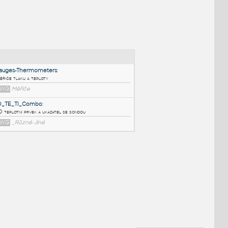
NÉ BLOKY
:
Gauges-Thermometers
:
Měřiče tlaku a teploty
DWG
Měřiče
3D_TE_TI_Combo
:
3D teplotní prvek a ukazatel se sondou
DWG
_Různé-Jiné