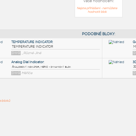
Vaše hodnocení:
Nejste přihlášeni - nemůžete
hodnotit blok
PODOB
TEMPERATURE INDICATOR
:
ře bloků
TEMPERATURE INDICATOR
DWG
_Různé-Jiné
Analog Dial Indicator
:
Analogový indikátor, měřič - dynamický blok
DWG
Měřiče