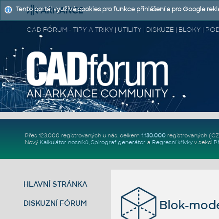
Tento portál využívá cookies pro funkce přihlášení a pro Google rek
CAD FÓRUM - TIPY A TRIKY | UTILITY | DISKUZE | BLOKY |
Přes 123.000 registrovaných u nás, celkem
1.130.000
registrovaných (C
Nový
Kalkulátor nosníků
,
Spirograf generátor
a
Regresní křivky
v sekci
P
HLAVNÍ STRÁNKA
Blok-mode
DISKUZNÍ FÓRUM