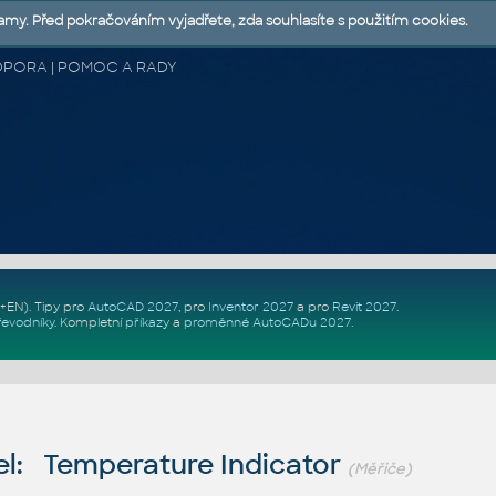
lamy. Před pokračováním vyjadřete, zda souhlasíte s použitím cookies.
 PODPORA | POMOC A RADY
Z+EN)
. Tipy pro
AutoCAD 2027
, pro
Inventor 2027
a pro
Revit 2027
.
řevodníky
.
Kompletní
příkazy
a
proměnné AutoCADu 2027
.
l: Temperature Indicator
(Měřiče)