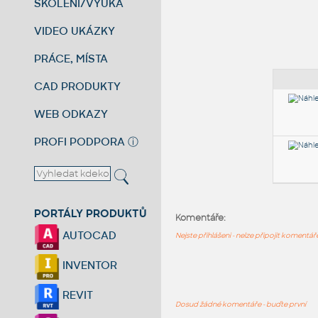
ŠKOLENÍ/VÝUKA
VIDEO UKÁZKY
PRÁCE, MÍSTA
CAD PRODUKTY
WEB ODKAZY
PROFI PODPORA
ⓘ
PORTÁLY PRODUKTŮ
Komentáře:
AUTOCAD
Nejste přihlášeni - nelze připojit komentá
INVENTOR
REVIT
Dosud žádné komentáře - buďte první