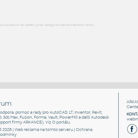
l součást prvek stafáž výkres kategorie kolekce free block library
rum
ARKA
Cente
, podpora, pomoc a rady pro AutoCAD, LT, Inventor, Revit,
KONT
3D, 3ds Max, Fusion, Forma, Vault, PowerMill a další Autodesk
webma
support firmy ARKANCE). Viz
O portálu
.
© 2026 |
Web reklama
na tomto serveru |
Ochrana
podmínky