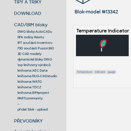
TIPY A TRIKY
Blok-model #13342
DOWNLOAD
CAD/BIM bloky
Temperature Indicator
DWG bloky AutoCADu
RFA rodiny Revitu
IPT součásti Inventoru
F3D součásti Fusion360
3D CAD modely
dynamické bloky DWG
top knihovny výrobců
knihovna AEC Data
Temperature
Indicator
gauge
knihovna RUG-CADstudio
knihovna WATG
knihovna TDCZ
knihovna BIMproject
PARTcommunity
--
přidat blok - upload
PŘEVODNÍKY