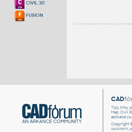
CIVIL 3D
FUSION
CAD download: knihovna rodina symbol detai
CAD
fó
Tipy, triky
Map, Civil 
aplikace (
Copyright 
soukromí, 