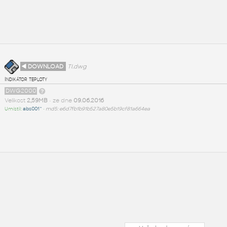
◄ DOWNLOAD
TI.dwg
Indikátor teploty
DWG2000
Velikost
2,59MB
• ze dne
09.06.2016
Umístil:
abs001^
•
md5: e6d7fb1b91b527a80e5b19cf81a664ea