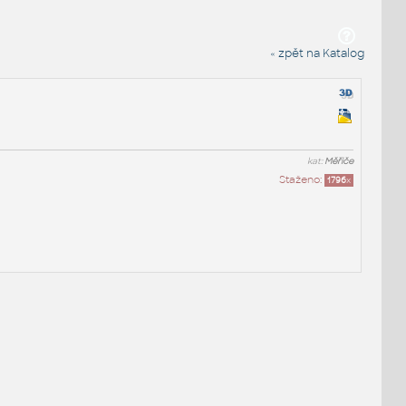
« zpět na Katalog
kat:
Měřiče
Staženo:
1796
x