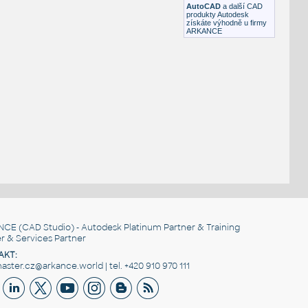
AutoCAD
a další CAD
produkty Autodesk
získáte výhodně u firmy
ARKANCE
NCE
(CAD Studio) - Autodesk Platinum Partner & Training
r & Services Partner
AKT:
ster.cz@arkance.world | tel. +420 910 970 111