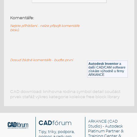
pipe_din2448
:
Metal DIN-ISO pipe din2448
Komentáře:
IPT
Potrubí
Nejste přihlášeni - nelze připojit komentáře
bloků
2_piece_ball_valve_-_din_flanges_dn50-
pn16_-_open
:
Metal DIN-ISO 2 piece ball valve - din
Dosud žádné komentáře - buďte první
flanges dn50-pn16 - open
Autodesk Inventor
a
další CAD/CAM software
IPT
Potrubí
získáte výhodně u firmy
ARKANCE
CAD download: knihovna rodina symbol detail součást
prvek stafáž výkres kategorie kolekce free block library
CAD
fórum
ARKANCE
(CAD
Studio) - Autodesk
Platinum Partner &
Tipy, triky, podpora,
Training Center &
pomoc a rady pro