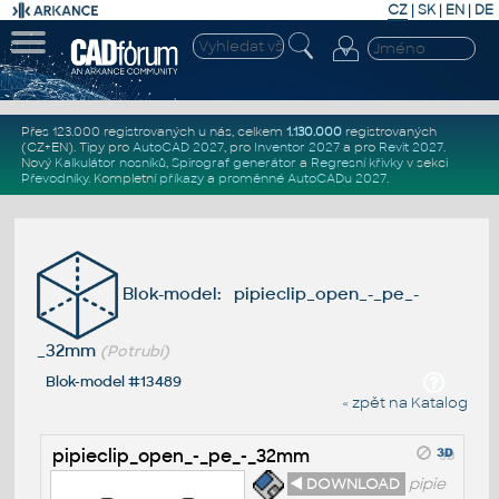
CZ
|
SK
|
EN
|
DE
Přes 123.000 registrovaných u nás, celkem
1.130.000
registrovaných
(CZ+EN)
. Tipy pro
AutoCAD 2027
, pro
Inventor 2027
a pro
Revit 2027
.
Nový
Kalkulátor nosníků
,
Spirograf generátor
a
Regresní křivky
v sekci
Převodníky
.
Kompletní
příkazy
a
proměnné AutoCADu 2027
.
Blok-model: pipieclip_open_-_pe_-
_32mm
(Potrubí)
Blok-model #13489
« zpět na Katalog
pipieclip_open_-_pe_-_32mm
◄ DOWNLOAD
pipie