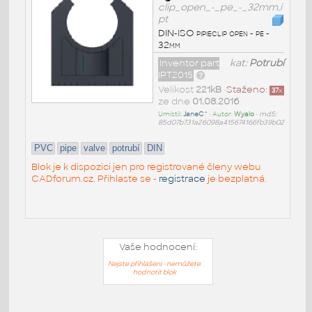
clip_open_-_pe_-_32mm.i
pt
DIN-ISO pipieclip open - pe -
32mm
Inventor part
kat:
Potrubí
IPT2015
Velikost
221kB
•
Staženo:
37
x
ze dne
01.08.2016
Umístil:
JaneC^
• Autor:
Wyalo
•
md5:
85d07b731a26098a415674166fb39b02
PVC
pipe
valve
potrubí
DIN
Blok je k dispozici jen pro registrované členy webu
CADforum.cz. Přihlaste se -
registrace
je bezplatná.
Vaše hodnocení:
Nejste přihlášeni - nemůžete
hodnotit blok