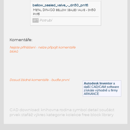
buttweld - dn50 no
IPT
Potrubí
2_piece_ball_valve_-_din_flanges_dn50-
pn16_-_open
:
Komentáře:
Metal DIN-ISO 2 piece ball valve - din
flanges dn50-pn16 - open
Nejste přihlášeni - nelze připojit komentáře
bloků
IPT
Potrubí
bellow_sealed_valve_-_dn50_pn16
:
Dosud žádné komentáře - buďte první
Metal DIN-ISO bellow sealed valve - dn50
Autodesk Inventor
a
pn16
další CAD/CAM software
získáte výhodně u firmy
IPT
Potrubí
ARKANCE
CAD download: knihovna rodina symbol detail součást
prvek stafáž výkres kategorie kolekce free block library