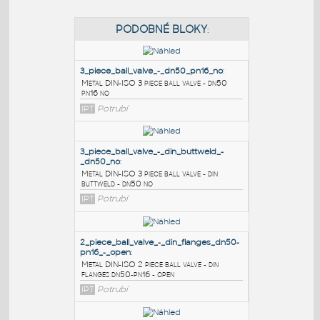
PODOBNÉ BLOKY
:
3_piece_ball_valve_-_dn50_pn16_no
:
Metal DIN-ISO 3 piece ball valve - dn50
pn16 no
IPT
Potrubí
3_piece_ball_valve_-_din_buttweld_-
_dn50_no
:
Metal DIN-ISO 3 piece ball valve - din