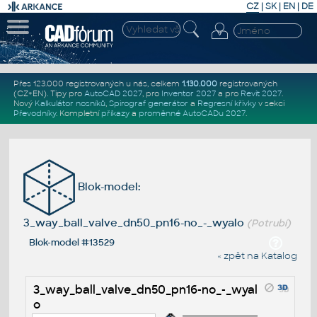
CZ
|
SK
|
EN
|
DE
Přes 123.000 registrovaných u nás, celkem
1.130.000
registrovaných
(CZ+EN)
. Tipy pro
AutoCAD 2027
, pro
Inventor 2027
a pro
Revit 2027
.
Nový
Kalkulátor nosníků
,
Spirograf generátor
a
Regresní křivky
v sekci
Převodníky
.
Kompletní
příkazy
a
proměnné AutoCADu 2027
.
Blok-model:
3_way_ball_valve_dn50_pn16-no_-_wyalo
(Potrubí)
Blok-model #13529
« zpět na Katalog
3_way_ball_valve_dn50_pn16-no_-_wyal
o