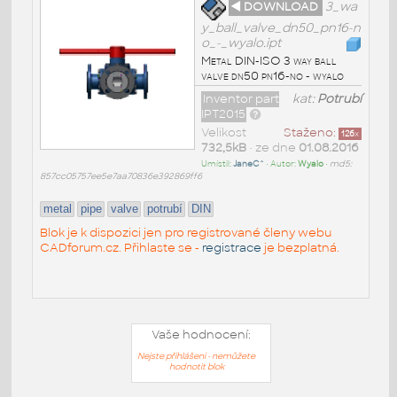
◄ DOWNLOAD
3_wa
y_ball_valve_dn50_pn16-n
o_-_wyalo.ipt
Metal DIN-ISO 3 way ball
valve dn50 pn16-no - wyalo
Inventor part
kat:
Potrubí
IPT2015
Velikost
Staženo:
126
x
732,5kB
• ze dne
01.08.2016
Umístil:
JaneC^
• Autor:
Wyalo
•
md5:
857cc05757ee5e7aa70836e392869ff6
metal
pipe
valve
potrubí
DIN
Blok je k dispozici jen pro registrované členy webu
CADforum.cz. Přihlaste se -
registrace
je bezplatná.
Vaše hodnocení:
Nejste přihlášeni - nemůžete
hodnotit blok