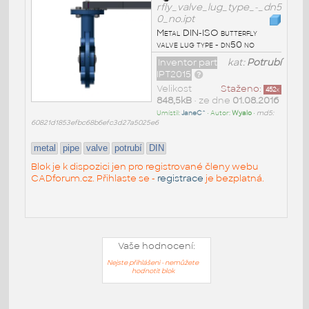
rfly_valve_lug_type_-_dn5
0_no.ipt
Metal DIN-ISO butterfly
valve lug type - dn50 no
Inventor part
kat:
Potrubí
IPT2015
Velikost
Staženo:
452
x
848,5kB
• ze dne
01.08.2016
Umístil:
JaneC^
• Autor:
Wyalo
•
md5:
60821d1853efbc68b6efc3d27a5025e6
metal
pipe
valve
potrubí
DIN
Blok je k dispozici jen pro registrované členy webu
CADforum.cz. Přihlaste se -
registrace
je bezplatná.
Vaše hodnocení:
Nejste přihlášeni - nemůžete
hodnotit blok