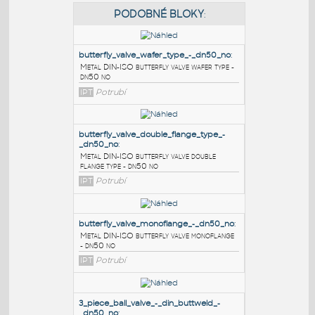
PODOBNÉ BLOKY
:
butterfly_valve_wafer_type_-_dn50_no
:
Metal DIN-ISO butterfly valve wafer type -
dn50 no
IPT
Potrubí
butterfly_valve_double_flange_type_-
_dn50_no
:
Metal DIN-ISO butterfly valve double
flange type - dn50 no