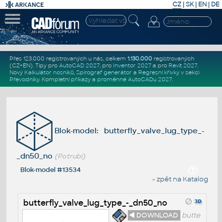
CZ
|
SK
|
EN
|
DE
Přes 123.000 registrovaných u nás, celkem
1.130.000
registrovaných
(CZ+EN)
. Tipy pro
AutoCAD 2027
, pro
Inventor 2027
a pro
Revit 2027
.
Nový
Kalkulátor nosníků
,
Spirograf generátor
a
Regresní křivky
v sekci
Převodníky
.
Kompletní
příkazy
a
proměnné AutoCADu 2027
.
Blok-model: butterfly_valve_lug_type_-
_dn50_no
(Potrubí)
Blok-model #13534
« zpět na Katalog
butterfly_valve_lug_type_-_dn50_no
◄ DOWNLOAD
butte