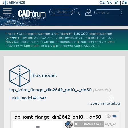
CZ
|
SK
|
EN
|
DE
Přes 123.000 registrovaných u nás, celkem
1.130.000
registrovaných
(CZ+EN)
. Tipy pro
AutoCAD 2027
, pro
Inventor 2027
a pro
Revit 2027
.
Nový
Kalkulátor nosníků
,
Spirograf generátor
a
Regresní křivky
v sekci
Převodníky
.
Kompletní
příkazy
a
proměnné AutoCADu 2027
.
Blok-model:
lap_joint_flange_din2642_pn10_-_dn50
(Potrubí)
Blok-model #13547
« zpět na Katalog
lap_joint_flange_din2642_pn10_-_dn50
◄ DOWNLOAD
lap_jo