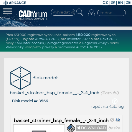
CZ
|
SK
|
EN
|
DE
Přes 123.000 registrovaných u nás, celkem
1.130.000
registrovaných
(CZ+EN)
. Tipy pro
AutoCAD 2027
, pro
Inventor 2027
a pro
Revit 2027
.
Nový
Kalkulátor nosníků
,
Spirograf generátor
a
Regresní křivky
v sekci
Převodníky
.
Kompletní
příkazy
a
proměnné AutoCADu 2027
.
Blok-model:
basket_strainer_bsp_female__-_3-4_inch
(Potrubí)
Blok-model #13566
« zpět na Katalog
basket_strainer_bsp_female__-_3-4_inch
◄ DOWNLOAD
baske