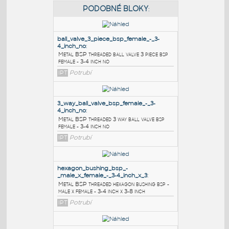
PODOBNÉ BLOKY
:
ball_valve_3_piece_bsp_female_-_3-
4_inch_no
:
Metal BSP threaded ball valve 3 piece bsp
female - 3-4 inch no
IPT
Potrubí
3_way_ball_valve_bsp_female_-_3-
4_inch_no
:
Metal BSP threaded 3 way ball valve bsp