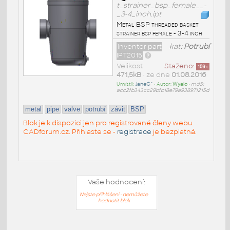
t_strainer_bsp_female__-
_3-4_inch.ipt
Metal BSP threaded basket
strainer bsp female - 3-4 inch
Inventor part
kat:
Potrubí
IPT2015
Velikost
Staženo:
159
x
471,5kB
• ze dne
01.08.2016
Umístil:
JaneC^
• Autor:
Wyalo
•
md5:
acc2fb343cc29bfb18e79a938971215d
metal
pipe
valve
potrubí
závit
BSP
Blok je k dispozici jen pro registrované členy webu
CADforum.cz. Přihlaste se -
registrace
je bezplatná.
Vaše hodnocení:
Nejste přihlášeni - nemůžete
hodnotit blok