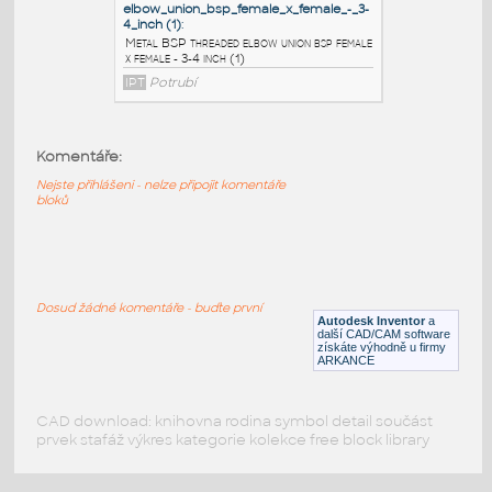
female - 3-4 inch no
IPT
Potrubí
hexagon_bushing_bsp_-
_male_x_female_-_3-4_inch_x_3
:
Metal BSP threaded hexagon bushing bsp -
Komentáře:
male x female - 3-4 inch x 3-8 inch
Nejste přihlášeni - nelze připojit komentáře
IPT
Potrubí
bloků
elbow_union_bsp_female_x_female_-_3-
4_inch (1)
:
Dosud žádné komentáře - buďte první
Metal BSP threaded elbow union bsp female
Autodesk Inventor
a
x female - 3-4 inch (1)
další CAD/CAM software
získáte výhodně u firmy
IPT
Potrubí
ARKANCE
CAD download: knihovna rodina symbol detail součást
prvek stafáž výkres kategorie kolekce free block library