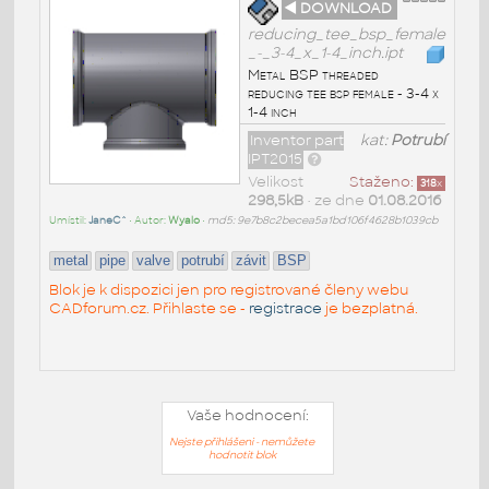
◄ DOWNLOAD
reducing_tee_bsp_female
_-_3-4_x_1-4_inch.ipt
Metal BSP threaded
reducing tee bsp female - 3-4 x
1-4 inch
Inventor part
kat:
Potrubí
IPT2015
Velikost
Staženo:
318
x
298,5kB
• ze dne
01.08.2016
Umístil:
JaneC^
• Autor:
Wyalo
•
md5: 9e7b8c2becea5a1bd106f4628b1039cb
metal
pipe
valve
potrubí
závit
BSP
Blok je k dispozici jen pro registrované členy webu
CADforum.cz. Přihlaste se -
registrace
je bezplatná.
Vaše hodnocení:
Nejste přihlášeni - nemůžete
hodnotit blok