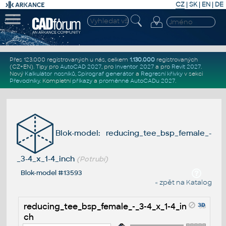
CZ
|
SK
|
EN
|
DE
Přes 123.000 registrovaných u nás, celkem
1.130.000
registrovaných
(CZ+EN)
. Tipy pro
AutoCAD 2027
, pro
Inventor 2027
a pro
Revit 2027
.
Nový
Kalkulátor nosníků
,
Spirograf generátor
a
Regresní křivky
v sekci
Převodníky
.
Kompletní
příkazy
a
proměnné AutoCADu 2027
.
Blok-model: reducing_tee_bsp_female_-
_3-4_x_1-4_inch
(Potrubí)
Blok-model #13593
« zpět na Katalog
reducing_tee_bsp_female_-_3-4_x_1-4_in
ch