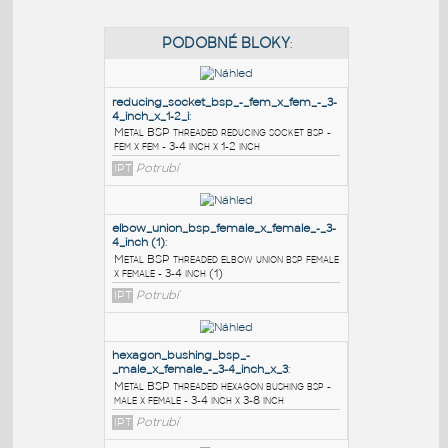
PODOBNÉ BLOKY
:
reducing_socket_bsp_-_fem_x_fem_-_3-
4_inch_x_1-2_i
:
Metal BSP threaded reducing socket bsp -
fem x fem - 3-4 inch x 1-2 inch
IPT
Potrubí
elbow_union_bsp_female_x_female_-_3-
4_inch (1)
: