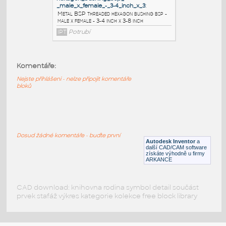
IPT
Potrubí
3_way_ball_valve_bsp_female_-_3-
4_inch_no
:
Metal BSP threaded 3 way ball valve bsp
Komentáře:
female - 3-4 inch no
Nejste přihlášeni - nelze připojit komentáře
IPT
Potrubí
bloků
hexagon_bushing_bsp_-
_male_x_female_-_3-4_inch_x_3
:
Metal BSP threaded hexagon bushing bsp -
Dosud žádné komentáře - buďte první
Autodesk Inventor
a
male x female - 3-4 inch x 3-8 inch
další CAD/CAM software
získáte výhodně u firmy
IPT
Potrubí
ARKANCE
CAD download: knihovna rodina symbol detail součást
prvek stafáž výkres kategorie kolekce free block library