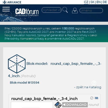
CZ
|
SK
|
EN
|
DE
Přes 123.000 registrovaných u nás, celkem
1.130.000
registrovaných
(CZ+EN)
. Tipy pro
AutoCAD 2027
, pro
Inventor 2027
a pro
Revit 2027
.
Nový
Kalkulátor nosníků
,
Spirograf generátor
a
Regresní křivky
v sekci
Převodníky
.
Kompletní
příkazy
a
proměnné AutoCADu 2027
.
Blok-model: round_cap_bsp_female_-_3-
4_inch
(Potrubí)
Blok-model #13594
« zpět na Katalog
round_cap_bsp_female_-_3-4_inch
◄ DOWNLOAD
round