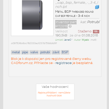
_cap_bsp_female_-_3-4_i
nch.ipt
Metal BSP threaded round
cap bsp female - 3-4 inch
Inventor part
kat:
Potrubí
IPT2015
Velikost
Staženo:
156
x
190,5kB
• ze dne
01.08.2016
Umístil:
JaneC^
• Autor:
Wyalo
•
md5:
c097536c6cc762333acf237d759ddd91
metal
pipe
valve
potrubí
závit
BSP
Blok je k dispozici jen pro registrované členy webu
CADforum.cz. Přihlaste se -
registrace
je bezplatná.
Vaše hodnocení:
Nejste přihlášeni - nemůžete
hodnotit blok