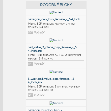
PODOBNÉ BLOKY
:
hexagon_cap_bsp_female_-_3-4_inch
:
Metal BSP threaded hexagon cap bsp
female - 3-4 inch
IPT
Potrubí
ball_valve_3_piece_bsp_female_-_3-
4_inch_no
:
Metal BSP threaded ball valve 3 piece bsp
female - 3-4 inch no