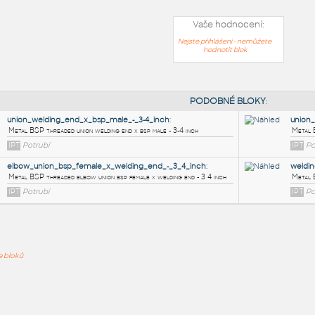
Vaše hodnocení:
Nejste přihlášeni - nemůžete
hodnotit blok
PODOB
union_welding_end_x_bsp_male_-_3-4_inch
:
ře bloků
Metal BSP threaded union welding end x bsp male - 3-4 inch
IPT
Potrubí
elbow_union_bsp_female_x_welding_end_-_3_4_inch
: