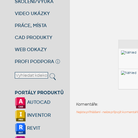
ŠKOLENÍ/VÝUKA
VIDEO UKÁZKY
PRÁCE, MÍSTA
CAD PRODUKTY
WEB ODKAZY
PROFI PODPORA
ⓘ
PORTÁLY PRODUKTŮ
AUTOCAD
Komentáře:
Nejste přihlášeni - nelze připojit komentá
INVENTOR
REVIT