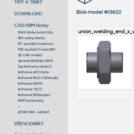
TIPY A TRIKY
Blok-model #13602
DOWNLOAD
CAD/BIM bloky
union_welding_end_x_w
DWG bloky AutoCADu
RFA rodiny Revitu
IPT součásti Inventoru
F3D součásti Fusion360
3D CAD modely
dynamické bloky DWG
top knihovny výrobců
knihovna AEC Data
knihovna RUG-CADstudio
knihovna WATG
knihovna TDCZ
knihovna BIMproject
PARTcommunity
--
přidat blok - upload
PŘEVODNÍKY