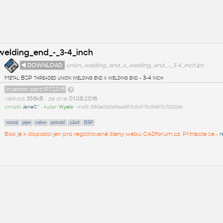
elding_end_-_3-4_inch
◄ DOWNLOAD
union_welding_end_x_welding_end_-_3-4_inch.ipt
Metal BSP threaded union welding end x welding end - 3-4 inch
Inventor part IPT2015
Velikost
356kB
• ze dne
01.08.2016
Umístil:
JaneC^
• Autor:
Wyalo
•
md5: 580e0d0dfaa667c5d171c9467c7352bb
metal
pipe
valve
potrubí
závit
BSP
Blok je k dispozici jen pro registrované členy webu CADforum.cz. Přihlaste se -
r