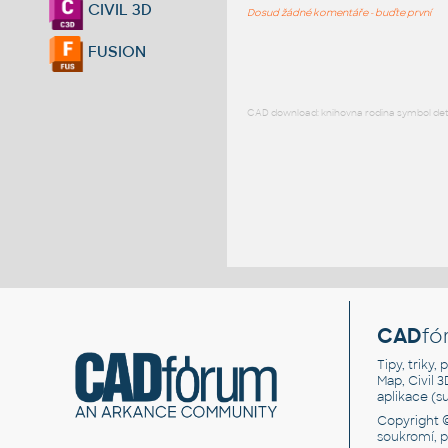
CIVIL 3D
Dosud žádné komentáře - buďte první
FUSION
CAD download: knihovna rodina symbol detai
CAD
fó
Tipy, triky
Map, Civil 
aplikace (
Copyright 
soukromí, 