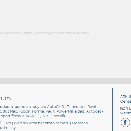
Metal BSP threaded elbow union bsp female x welding end - 3 4 in
IPT
Potrubí
l součást prvek stafáž výkres kategorie kolekce free block library
rum
ARKA
Cente
, podpora, pomoc a rady pro AutoCAD, LT, Inventor, Revit,
KONT
3D, 3ds Max, Fusion, Forma, Vault, PowerMill a další Autodesk
webma
support firmy ARKANCE). Viz
O portálu
.
© 2026 |
Web reklama
na tomto serveru |
Ochrana
podmínky