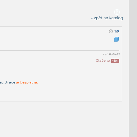
« zpět na Katalog
kat:
Potrubí
Staženo:
159
x
egistrace
je bezplatná.