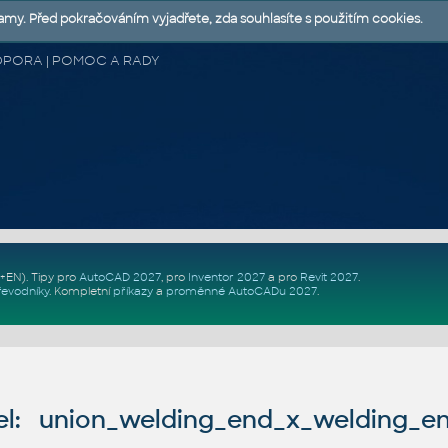
lamy. Před pokračováním vyjadřete, zda souhlasíte s použitím cookies.
 PODPORA | POMOC A RADY
Z+EN)
. Tipy pro
AutoCAD 2027
, pro
Inventor 2027
a pro
Revit 2027
.
řevodníky
.
Kompletní
příkazy
a
proměnné AutoCADu 2027
.
l: union_welding_end_x_welding_en