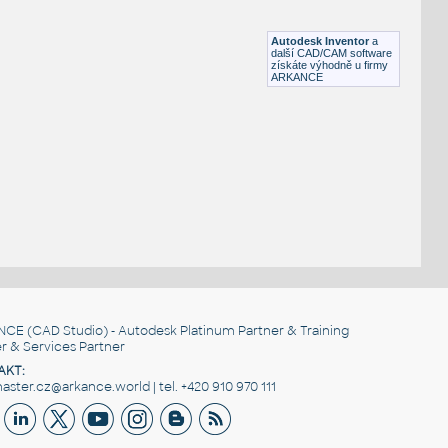
ch
Metal BSP threaded welding nipple bsp male - 3-4 inch
IPT
Potrubí
Autodesk Inventor
a
další CAD/CAM software
získáte výhodně u firmy
ARKANCE
NCE
(CAD Studio) - Autodesk Platinum Partner & Training
r & Services Partner
AKT:
ster.cz@arkance.world | tel. +420 910 970 111