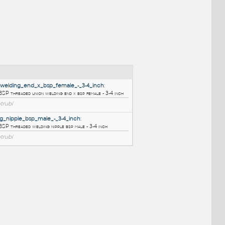
NÉ BLOKY
:
union_welding_end_x_bsp_female_-_3-4_inch
:
Metal BSP threaded union welding end x bsp female - 3-4 inch
IPT
Potrubí
welding_nipple_bsp_male_-_3-4_inch
: