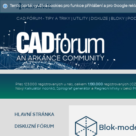
Tento portál využívá cookies pro funkce přihlášení a pro Google rek
CAD FÓRUM - TIPY A TRIKY | UTILITY | DISKUZE | BLOKY |
Přes 123.000 registrovaných u nás, celkem
1.130.000
registrovaných (C
Nový
Kalkulátor nosníků
,
Spirograf generátor
a
Regresní křivky
v sekci
P
HLAVNÍ STRÁNKA
Blok-mode
DISKUZNÍ FÓRUM