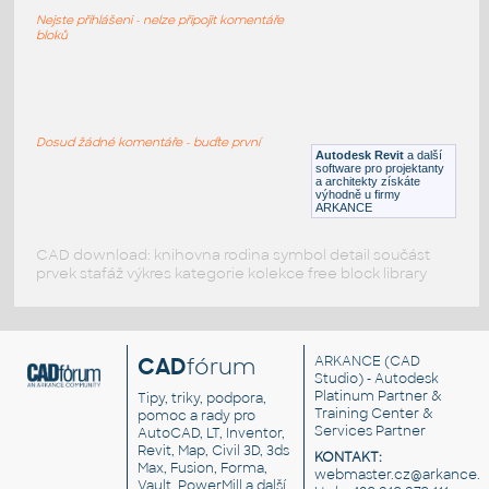
Okenní mříže, ozdobné
Nejste přihlášeni - nelze připojit komentáře
RFA
Okna
bloků
power_bank_case_for_SP8205
:
Pouzdro na Power banku SP8205
Dosud žádné komentáře - buďte první
Autodesk Revit
a další
F3D
Elektronika
software pro projektanty
a architekty získáte
výhodně u firmy
ARKANCE
CAD download: knihovna rodina symbol detail součást
prvek stafáž výkres kategorie kolekce free block library
CAD
fórum
ARKANCE
(CAD
Studio) - Autodesk
Platinum Partner &
Tipy, triky, podpora,
Training Center &
pomoc a rady pro
Services Partner
AutoCAD, LT, Inventor,
Revit, Map, Civil 3D, 3ds
KONTAKT:
Max, Fusion, Forma,
webmaster.cz@arkance.w
Vault, PowerMill a další