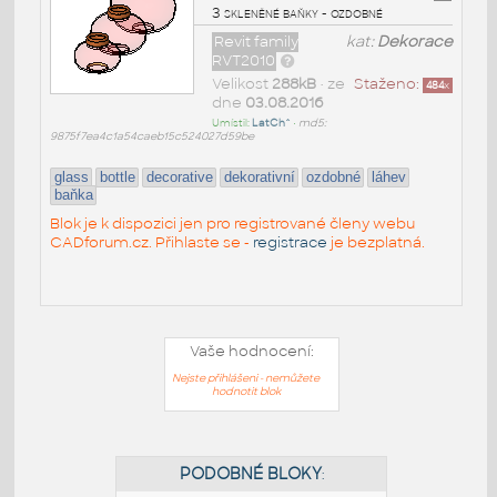
3 skleněné baňky - ozdobné
Revit family
kat:
Dekorace
RVT2010
Velikost
288kB
• ze
Staženo:
484
x
dne
03.08.2016
Umístil:
LatCh^
•
md5:
9875f7ea4c1a54caeb15c524027d59be
glass
bottle
decorative
dekorativní
ozdobné
láhev
baňka
Blok je k dispozici jen pro registrované členy webu
CADforum.cz. Přihlaste se -
registrace
je bezplatná.
Vaše hodnocení:
Nejste přihlášeni - nemůžete
hodnotit blok