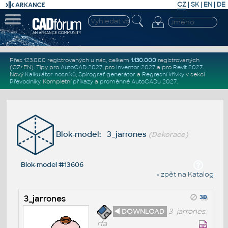
CZ
|
SK
|
EN
|
DE
Přes 123.000 registrovaných u nás, celkem
1.130.000
registrovaných
(CZ+EN)
. Tipy pro
AutoCAD 2027
, pro
Inventor 2027
a pro
Revit 2027
.
Nový
Kalkulátor nosníků
,
Spirograf generátor
a
Regresní křivky
v sekci
Převodníky
.
Kompletní
příkazy
a
proměnné AutoCADu 2027
.
Blok-model: 3_jarrones
(Dekorace)
Blok-model #13606
« zpět na Katalog
3_jarrones
◄ DOWNLOAD
3_jarrones.
rfa