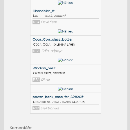
PODOBNÉ BLOKY
:
Chandelier_8
:
Lustr - velký, ozdobný
RFA
Osvětlení
Coca_Cola_glass_bottle
:
Coca-Cola - skleněná láhev
RFA
Jídlo, nápoje
Window_bars
:
Komentáře: