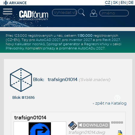
CZ
|
SK
|
EN
|
DE
Přes 123.000 registrovaných u nás, celkem
1.130.000
registrovaných
(CZ+EN)
. Tipy pro
AutoCAD 2027
, pro
Inventor 2027
a pro
Revit 2027
.
Nový
Kalkulátor nosníků
,
Spirograf generátor
a
Regresní křivky
v sekci
Převodníky
.
Kompletní
příkazy
a
proměnné AutoCADu 2027
.
Blok: trafsign01014
(Svislé značení)
Blok #13616
« zpět na Katalog
trafsign01014
◄ DOWNLOAD
trafsign01014.dwg