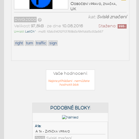
Odbočení vpravo, značka,
UK
kat:
Svislé značení
DWG2000
Velikost
97,8kB
• ze dne
10.08.2016
Staženo:
998
x
Umístil:
LatCh^
•
md5: 10dc54012f13769b0cf841dd5c50a567
right
turn
traffic
sign
Vaše hodnocení:
Nejste přihlášeni - nemůžete
hodnotit blok