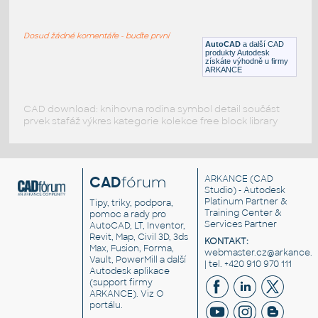
A1b
:
A 1b - Zatáčka vlevo
Dosud žádné komentáře - buďte první
DWG
Svislé značení
AutoCAD
a další CAD
produkty Autodesk
získáte výhodně u firmy
ARKANCE
CAD download: knihovna rodina symbol detail součást
prvek stafáž výkres kategorie kolekce free block library
CAD
fórum
ARKANCE
(CAD
Studio) - Autodesk
Platinum Partner &
Tipy, triky, podpora,
Training Center &
pomoc a rady pro
Services Partner
AutoCAD, LT, Inventor,
Revit, Map, Civil 3D, 3ds
KONTAKT:
Max, Fusion, Forma,
webmaster.cz@arkance.w
Vault, PowerMill a další
| tel. +420 910 970 111
Autodesk aplikace
(support firmy
ARKANCE). Viz
O
portálu
.