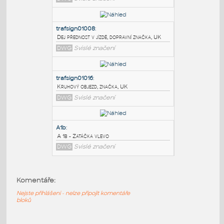
PODOBNÉ BLOKY
:
A1a
:
A 1a - Zatáčka vpravo
DWG
Svislé značení
trafsign01008
:
Dej přednost v jízdě, dopravní značka, UK
DWG
Svislé značení
trafsign01016
:
Komentáře:
Kruhový objezd, značka, UK
DWG
Svislé značení
Nejste přihlášeni - nelze připojit komentáře
bloků