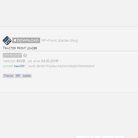
◄ DOWNLOAD
MF+Front_loader.dwg
Tractor front loader
DWG2007
Velikost
82kB
• ze dne
04.10.2016
Umístil:
ikac031^
•
md5: 8b1927f3a9ac44d163d8db376894b894
Tractor
MF
loader