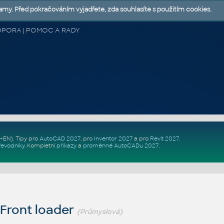
lamy. Před pokračováním vyjadřete, zda souhlasíte s použitím cookies.
 PODPORA | POMOC A RADY
Z+EN)
. Tipy pro
AutoCAD 2027
, pro
Inventor 2027
a pro
Revit 2027
.
řevodníky
.
Kompletní
příkazy
a
proměnné AutoCADu 2027
.
Front loader
(Průmyslová)