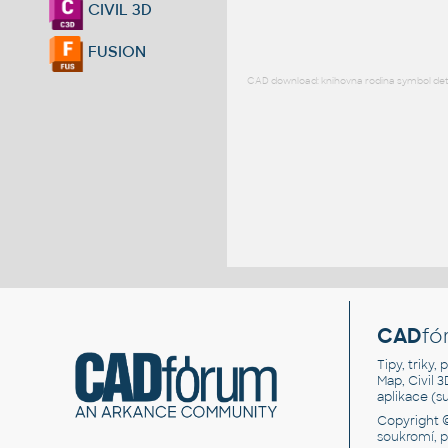
CIVIL 3D
FUSION
CAD download: knihovna rodina symbol detai
CAD
fó
Tipy, triky
Map, Civil 
aplikace (
Copyright 
soukromí, 