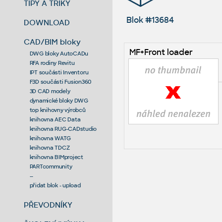
TIPY A TRIKY
Blok #13684
DOWNLOAD
CAD/BIM bloky
MF+Front loader
DWG bloky AutoCADu
RFA rodiny Revitu
IPT součásti Inventoru
F3D součásti Fusion360
3D CAD modely
dynamické bloky DWG
top knihovny výrobců
knihovna AEC Data
knihovna RUG-CADstudio
knihovna WATG
knihovna TDCZ
knihovna BIMproject
PARTcommunity
--
přidat blok - upload
PŘEVODNÍKY