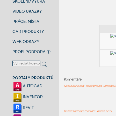
ŠKOLENÍ/VÝUKA
VIDEO UKÁZKY
PRÁCE, MÍSTA
CAD PRODUKTY
WEB ODKAZY
PROFI PODPORA
ⓘ
PORTÁLY PRODUKTŮ
Komentáře:
AUTOCAD
Nejste přihlášeni - nelze připojit komentá
INVENTOR
REVIT
Dosud žádné komentáře - buďte první