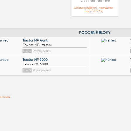
Vaše hodnocení:
Nejste přihlášeni - nemůžete
hodnotit blok
PODOB
Tractor MF Front
:
ře bloků
Traktor MF - zepředu
DWG
Průmyslová
Tractor MF 6000
:
Traktor MF 6000
DWG
Průmyslová