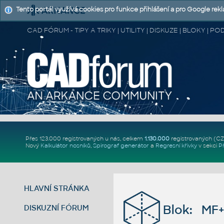
Tento portál využívá cookies pro funkce přihlášení a pro Google rek
CAD FÓRUM - TIPY A TRIKY | UTILITY | DISKUZE | BLOKY |
Přes 123.000 registrovaných u nás, celkem
1.130.000
registrovaných (C
Nový
Kalkulátor nosníků
,
Spirograf generátor
a
Regresní křivky
v sekci
P
HLAVNÍ STRÁNKA
Blok: MF+
DISKUZNÍ FÓRUM