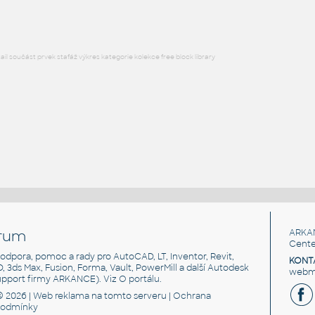
l součást prvek stafáž výkres kategorie kolekce free block library
rum
ARKA
Cente
, podpora, pomoc a rady pro AutoCAD, LT, Inventor, Revit,
KONT
3D, 3ds Max, Fusion, Forma, Vault, PowerMill a další Autodesk
webma
support firmy ARKANCE). Viz
O portálu
.
© 2026 |
Web reklama
na tomto serveru |
Ochrana
podmínky