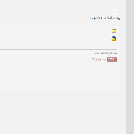
« zpět na Katalog
kat:
Průmyslová
Staženo:
2550
x