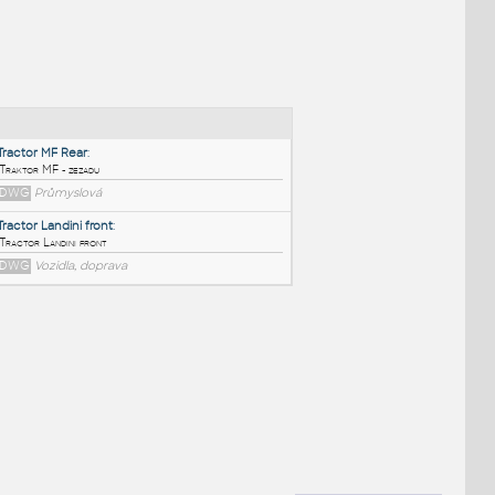
NÉ BLOKY
:
Tractor MF Rear
:
Traktor MF - zezadu
DWG
Průmyslová
Tractor Landini front
:
Tractor Landini front
DWG
Vozidla, doprava