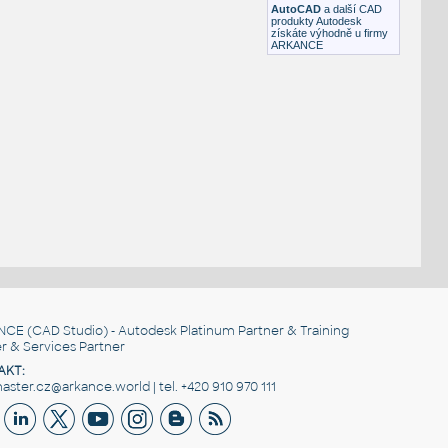
AutoCAD
a další CAD
produkty Autodesk
získáte výhodně u firmy
ARKANCE
NCE
(CAD Studio) - Autodesk Platinum Partner & Training
r & Services Partner
AKT:
ster.cz@arkance.world | tel. +420 910 970 111