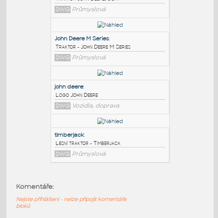
PODOBNÉ BLOKY
:
Tractor John Deere
:
Traktor John Deere, USA
DWG
Průmyslová
John Deere M Series
:
Traktor - John Deere M Series
DWG
Průmyslová
john deere
:
Komentáře:
Logo John Deere
Nejste přihlášeni - nelze připojit komentáře
DWG
Vozidla, doprava
bloků