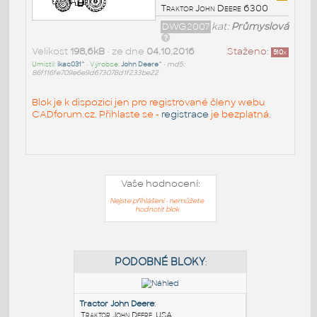
Traktor John Deere 6300
DWG2007
kat:
Průmyslová
Velikost
198,6kB
• ze dne
04.10.2016
Staženo:
510
x
Umístil:
ikac031^
• Výrobce:
John Deere^
•
md5:
86f116fe709e6e9d673078d1f233be22
Blok je k dispozici jen pro registrované členy webu
CADforum.cz. Přihlaste se -
registrace
je bezplatná.
Vaše hodnocení:
Nejste přihlášeni - nemůžete
hodnotit blok