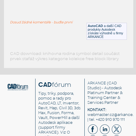
timberjack
:
Lesní traktor - Timberjack
Dosud žádné komentáře - buďte první
DWG
Průmyslová
AutoCAD
a další CAD
produkty Autodesk
získáte výhodně u firmy
ARKANCE
CAD download: knihovna rodina symbol detail součást
prvek stafáž výkres kategorie kolekce free block library
CAD
fórum
ARKANCE
(CAD
Studio) - Autodesk
Platinum Partner &
Tipy, triky, podpora,
Training Center &
pomoc a rady pro
Services Partner
AutoCAD, LT, Inventor,
Revit, Map, Civil 3D, 3ds
KONTAKT:
Max, Fusion, Forma,
webmaster.cz@arkance.w
Vault, PowerMill a další
| tel. +420 910 970 111
Autodesk aplikace
(support firmy
ARKANCE). Viz
O