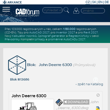
CZ
|
SK
|
EN
|
DE
Přes 123.000 registrovaných u nás, celkem
1.130.000
registrovaných
(CZ+EN)
. Tipy pro
AutoCAD 2027
, pro
Inventor 2027
a pro
Revit 2027
.
Nový
Kalkulátor nosníků
,
Spirograf generátor
a
Regresní křivky
v sekci
Převodníky
.
Kompletní
příkazy
a
proměnné AutoCADu 2027
.
Blok: John Deerre 6300
(Průmyslová)
Blok #13686
« zpět na Katalog
John Deerre 6300
◄ DOWNLOAD
John
_Deerre_6300.dwg