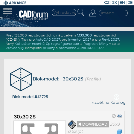
CZ
|
SK
|
EN
|
DE
Přes 123.000 registrovaných u nás, celkem
1.130.000
registrovaných
(CZ+EN)
. Tipy pro
AutoCAD 2027
, pro
Inventor 2027
a pro
Revit 2027
.
Nový
Kalkulátor nosníků
,
Spirograf generátor
a
Regresní křivky
v sekci
Převodníky
.
Kompletní
příkazy
a
proměnné AutoCADu 2027
.
Blok-model: 30x30 2S
(Profily)
Blok-model #13725
« zpět na Katalog
30x30 2S
◄ DOWNLOAD
30x3
0 2S.ipt