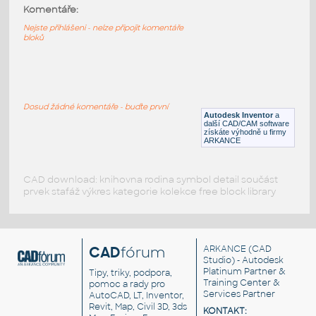
30x30 2SA
:
Komentáře:
Profile 30x30 2SA
Nejste přihlášeni - nelze připojit komentáře
bloků
IPT
Profily
30x30 1S
:
Profile 30x30 1S
Dosud žádné komentáře - buďte první
Autodesk Inventor
a
IPT
Profily
další CAD/CAM software
získáte výhodně u firmy
ARKANCE
CAD download: knihovna rodina symbol detail součást
prvek stafáž výkres kategorie kolekce free block library
CAD
fórum
ARKANCE
(CAD
Studio) - Autodesk
Platinum Partner &
Tipy, triky, podpora,
Training Center &
pomoc a rady pro
Services Partner
AutoCAD, LT, Inventor,
Revit, Map, Civil 3D, 3ds
KONTAKT: