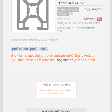
Profile 30x30 2S
Inventor part
kat:
Profily
IPT2011
Velikost
Staženo:
15
x
326,5kB
• ze dne
15.10.2016
Umístil:
LatCh^
• Výrobce:
Bosch^
•
md5:
55a556f602a78b26500a93a2e45b2e4f
profile
alu
profil
hliník
Blok je k dispozici jen pro registrované členy webu
CADforum.cz. Přihlaste se -
registrace
je bezplatná.
Vaše hodnocení:
Nejste přihlášeni - nemůžete
hodnotit blok