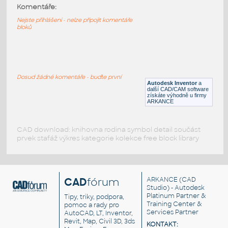
40x40 2SA
:
Komentáře:
Profile 40x40 2SA
Nejste přihlášeni - nelze připojit komentáře
bloků
IPT
Profily
40x40 1S
:
Profile 40x40 1S
Dosud žádné komentáře - buďte první
Autodesk Inventor
a
IPT
Profily
další CAD/CAM software
získáte výhodně u firmy
ARKANCE
CAD download: knihovna rodina symbol detail součást
prvek stafáž výkres kategorie kolekce free block library
CAD
fórum
ARKANCE
(CAD
Studio) - Autodesk
Platinum Partner &
Tipy, triky, podpora,
Training Center &
pomoc a rady pro
Services Partner
AutoCAD, LT, Inventor,
Revit, Map, Civil 3D, 3ds
KONTAKT: