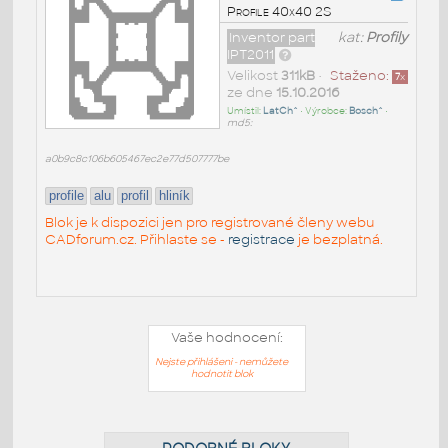
Profile 40x40 2S
Inventor part
kat:
Profily
IPT2011
Velikost
311kB
•
Staženo:
7
x
ze dne
15.10.2016
Umístil:
LatCh^
• Výrobce:
Bosch^
•
md5:
a0b9c8c106b605467ec2e77d507777be
profile
alu
profil
hliník
Blok je k dispozici jen pro registrované členy webu
CADforum.cz. Přihlaste se -
registrace
je bezplatná.
Vaše hodnocení:
Nejste přihlášeni - nemůžete
hodnotit blok