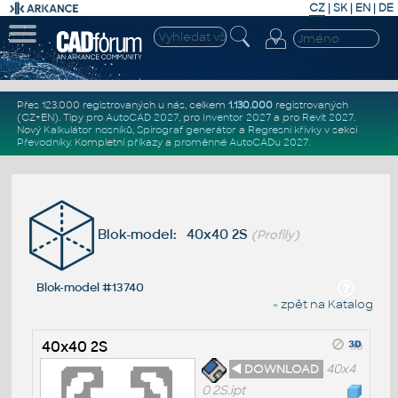
CZ
|
SK
|
EN
|
DE
Přes 123.000 registrovaných u nás, celkem
1.130.000
registrovaných
(CZ+EN)
. Tipy pro
AutoCAD 2027
, pro
Inventor 2027
a pro
Revit 2027
.
Nový
Kalkulátor nosníků
,
Spirograf generátor
a
Regresní křivky
v sekci
Převodníky
.
Kompletní
příkazy
a
proměnné AutoCADu 2027
.
Blok-model: 40x40 2S
(Profily)
Blok-model #13740
« zpět na Katalog
40x40 2S
◄ DOWNLOAD
40x4
0 2S.ipt