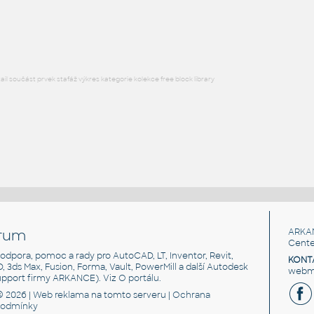
Profile 45x45 2S
IPT
Profily
l součást prvek stafáž výkres kategorie kolekce free block library
rum
ARKA
Cente
, podpora, pomoc a rady pro AutoCAD, LT, Inventor, Revit,
KONT
3D, 3ds Max, Fusion, Forma, Vault, PowerMill a další Autodesk
webma
support firmy ARKANCE). Viz
O portálu
.
© 2026 |
Web reklama
na tomto serveru |
Ochrana
podmínky