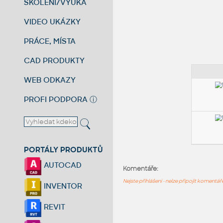
ŠKOLENÍ/VÝUKA
VIDEO UKÁZKY
PRÁCE, MÍSTA
CAD PRODUKTY
WEB ODKAZY
PROFI PODPORA
ⓘ
PORTÁLY PRODUKTŮ
AUTOCAD
Komentáře:
Nejste přihlášeni - nelze připojit komentá
INVENTOR
REVIT