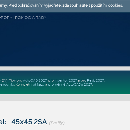
lamy. Před pokračováním vyjadřete, zda souhlasíte s použitím cookies.
 PODPORA | POMOC A RADY
Z+EN)
. Tipy pro
AutoCAD 2027
, pro
Inventor 2027
a pro
Revit 2027
.
řevodníky
.
Kompletní
příkazy
a
proměnné AutoCADu 2027
.
l: 45x45 2SA
(Profily)