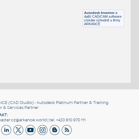
Profile 45x45 1S
IPT
Profily
Autodesk Inventor
a
další CAD/CAM software
získáte výhodně u firmy
ARKANCE
NCE
(CAD Studio) - Autodesk Platinum Partner & Training
r & Services Partner
AKT:
ster.cz@arkance.world | tel. +420 910 970 111