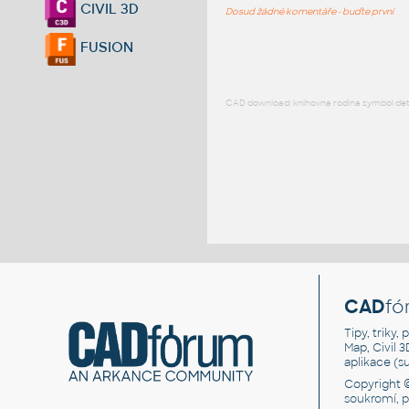
CIVIL 3D
Dosud žádné komentáře - buďte první
FUSION
CAD download: knihovna rodina symbol detai
CAD
fó
Tipy, triky
Map, Civil 
aplikace (
Copyright 
soukromí, 