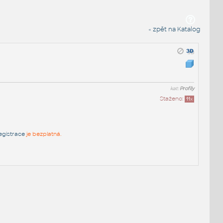
« zpět na Katalog
kat:
Profily
Staženo:
11
x
egistrace
je bezplatná.