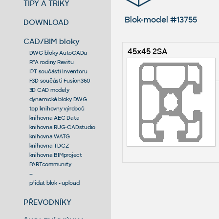
TIPY A TRIKY
Blok-model #13755
DOWNLOAD
CAD/BIM bloky
45x45 2SA
DWG bloky AutoCADu
RFA rodiny Revitu
IPT součásti Inventoru
F3D součásti Fusion360
3D CAD modely
dynamické bloky DWG
top knihovny výrobců
knihovna AEC Data
knihovna RUG-CADstudio
knihovna WATG
knihovna TDCZ
knihovna BIMproject
PARTcommunity
--
přidat blok - upload
PŘEVODNÍKY