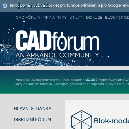
Tento portál využívá cookies pro funkce přihlášení a pro Google rek
CAD FÓRUM - TIPY A TRIKY | UTILITY | DISKUZE | BLOKY |
Přes 123.000 registrovaných u nás, celkem
1.130.000
registrovaných (C
Nový
Kalkulátor nosníků
,
Spirograf generátor
a
Regresní křivky
v sekci
P
HLAVNÍ STRÁNKA
Blok-mode
DISKUZNÍ FÓRUM