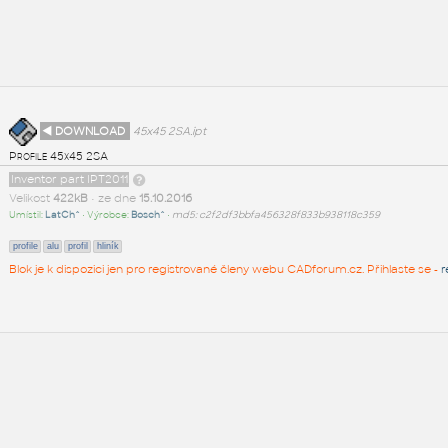
◄ DOWNLOAD
45x45 2SA.ipt
Profile 45x45 2SA
Inventor part IPT2011
Velikost
422kB
• ze dne
15.10.2016
Umístil:
LatCh^
• Výrobce:
Bosch^
•
md5: c2f2df3bbfa456328f833b938118c359
profile
alu
profil
hliník
Blok je k dispozici jen pro registrované členy webu CADforum.cz. Přihlaste se -
r