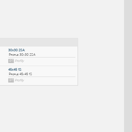
NÉ BLOKY
:
30x30 2SA
:
Profile 30x30 2SA
IPT
Profily
45x45 1S
: