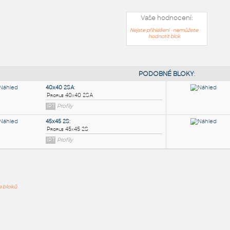
Vaše hodnocení:
Nejste přihlášeni - nemůžete
hodnotit blok
PODOB
40x40 2SA
:
ře bloků
Profile 40x40 2SA
IPT
Profily
45x45 2S
: