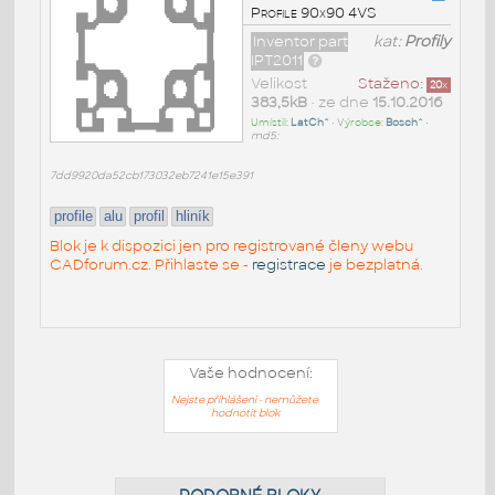
Profile 90x90 4VS
Inventor part
kat:
Profily
IPT2011
Velikost
Staženo:
20
x
383,5kB
• ze dne
15.10.2016
Umístil:
LatCh^
• Výrobce:
Bosch^
•
md5:
7dd9920da52cb173032eb7241e15e391
profile
alu
profil
hliník
Blok je k dispozici jen pro registrované členy webu
CADforum.cz. Přihlaste se -
registrace
je bezplatná.
Vaše hodnocení:
Nejste přihlášeni - nemůžete
hodnotit blok