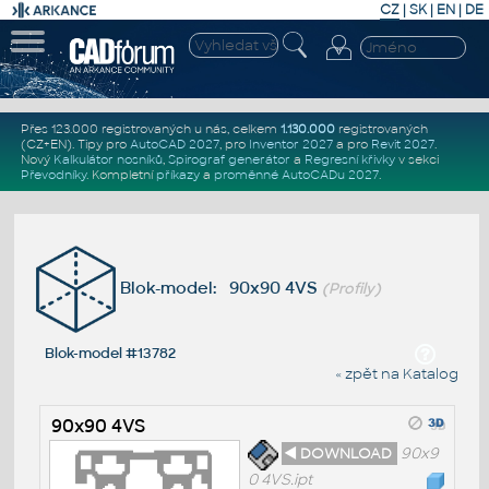
CZ
|
SK
|
EN
|
DE
Přes 123.000 registrovaných u nás, celkem
1.130.000
registrovaných
(CZ+EN)
. Tipy pro
AutoCAD 2027
, pro
Inventor 2027
a pro
Revit 2027
.
Nový
Kalkulátor nosníků
,
Spirograf generátor
a
Regresní křivky
v sekci
Převodníky
.
Kompletní
příkazy
a
proměnné AutoCADu 2027
.
Blok-model: 90x90 4VS
(Profily)
Blok-model #13782
« zpět na Katalog
90x90 4VS
◄ DOWNLOAD
90x9
0 4VS.ipt