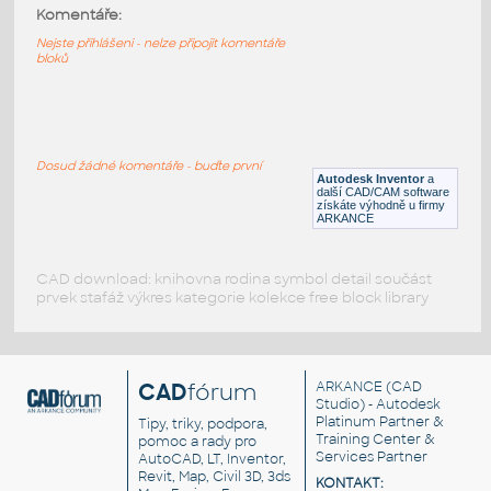
90x90 4S
:
Komentáře:
Profile 90x90 4S
Nejste přihlášeni - nelze připojit komentáře
bloků
IPT
Profily
20x20-1S
:
Profile 20x20-1S
Dosud žádné komentáře - buďte první
Autodesk Inventor
a
IPT
Profily
další CAD/CAM software
získáte výhodně u firmy
ARKANCE
CAD download: knihovna rodina symbol detail součást
prvek stafáž výkres kategorie kolekce free block library
CAD
fórum
ARKANCE
(CAD
Studio) - Autodesk
Platinum Partner &
Tipy, triky, podpora,
Training Center &
pomoc a rady pro
Services Partner
AutoCAD, LT, Inventor,
Revit, Map, Civil 3D, 3ds
KONTAKT: