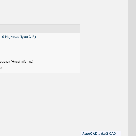
NÉ BLOKY
:
Valve Control 600 16IN (Metso Type D1F)
:
16" Valve Control
DWG
Potrubí
u_Extinguisher
:
Fire Control: Extinguisher (Hasicí přístroj)
DWG
Bezpečnost
AutoCAD
a další CAD