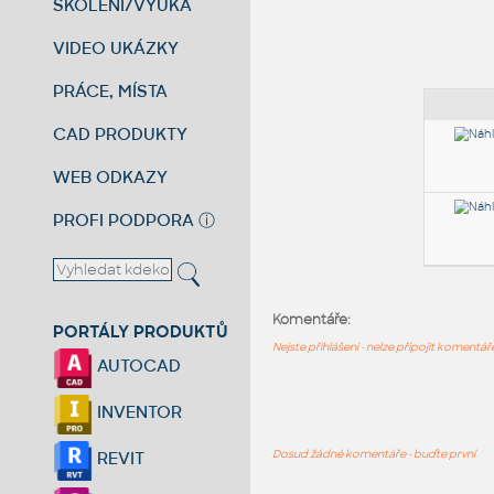
ŠKOLENÍ/VÝUKA
VIDEO UKÁZKY
PRÁCE, MÍSTA
CAD PRODUKTY
WEB ODKAZY
PROFI PODPORA
ⓘ
Komentáře:
PORTÁLY PRODUKTŮ
Nejste přihlášeni - nelze připojit komentá
AUTOCAD
INVENTOR
Dosud žádné komentáře - buďte první
REVIT