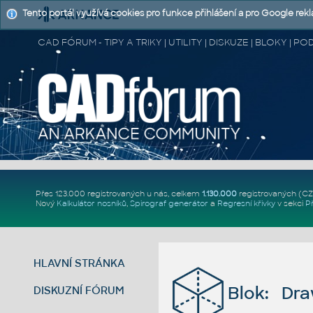
Tento portál využívá cookies pro funkce přihlášení a pro Google rek
CAD FÓRUM - TIPY A TRIKY | UTILITY | DISKUZE | BLOKY |
Přes 123.000 registrovaných u nás, celkem
1.130.000
registrovaných (C
Nový
Kalkulátor nosníků
,
Spirograf generátor
a
Regresní křivky
v sekci
P
HLAVNÍ STRÁNKA
Blok: Dr
DISKUZNÍ FÓRUM