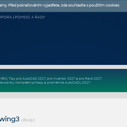
lamy. Před pokračováním vyjadřete, zda souhlasíte s použitím cookies.
 PODPORA | POMOC A RADY
Z+EN)
. Tipy pro
AutoCAD 2027
, pro
Inventor 2027
a pro
Revit 2027
.
řevodníky
.
Kompletní
příkazy
a
proměnné AutoCADu 2027
.
awing3
(Body)