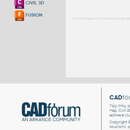
CIVIL 3D
FUSION
CAD download: knihovna rodina symbol detai
CAD
fó
Tipy, triky
Map, Civil 
aplikace (
Copyright 
soukromí, 