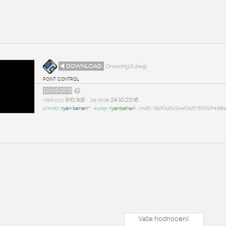
◄ DOWNLOAD
Drawing3.dwg
point control
DWG2013
Velikost
910,1kB
• ze dne
24.10.2016
Umístil:
ryan bahari^
• Autor:
ryanbahari
•
md5: 790f3d5c5a4042f75f510f418b
Vaše hodnocení: