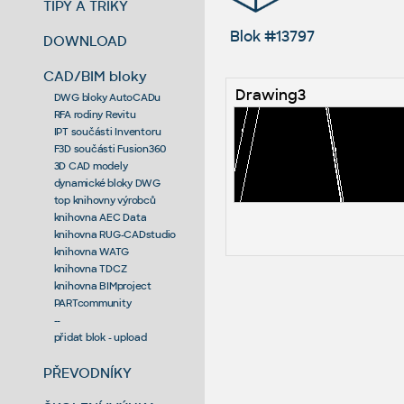
TIPY A TRIKY
Blok #13797
DOWNLOAD
CAD/BIM bloky
Drawing3
DWG bloky AutoCADu
RFA rodiny Revitu
IPT součásti Inventoru
F3D součásti Fusion360
3D CAD modely
dynamické bloky DWG
top knihovny výrobců
knihovna AEC Data
knihovna RUG-CADstudio
knihovna WATG
knihovna TDCZ
knihovna BIMproject
PARTcommunity
--
přidat blok - upload
PŘEVODNÍKY