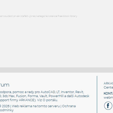
l součást prvek stafáž výkres kategorie kolekce free block library
rum
ARKA
Cente
, podpora, pomoc a rady pro AutoCAD, LT, Inventor, Revit,
KONT
3D, 3ds Max, Fusion, Forma, Vault, PowerMill a další Autodesk
webma
support firmy ARKANCE). Viz
O portálu
.
© 2026 |
Web reklama
na tomto serveru |
Ochrana
podmínky