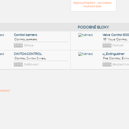
Nejste přihlášeni - nemůžete
hodnotit blok
PODOB
Control barriers
:
ře bloků
Control barriers
DWG
Silnice
SWITCH-CONTROL
:
Control Switch Symbol
DWG
Sdělovací