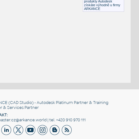
produkty Autodesk
získáte výhodně u firmy
ARKANCE
NCE
(CAD Studio) - Autodesk Platinum Partner & Training
r & Services Partner
AKT:
ster.cz@arkance.world | tel. +420 910 970 111