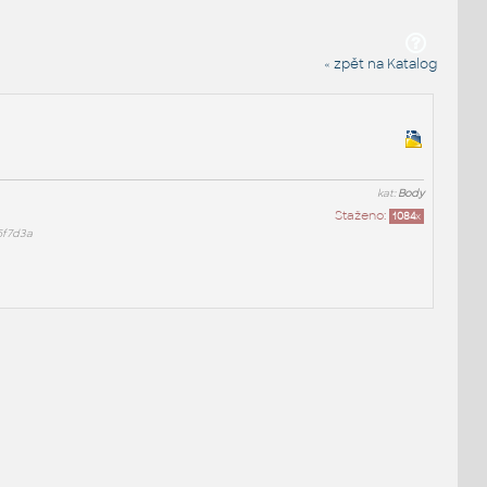
« zpět na Katalog
kat:
Body
Staženo:
1084
x
6f7d3a