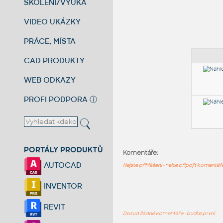
ŠKOLENÍ/VÝUKA
VIDEO UKÁZKY
PRÁCE, MÍSTA
CAD PRODUKTY
WEB ODKAZY
PROFI PODPORA
ⓘ
PORTÁLY PRODUKTŮ
Komentáře:
AUTOCAD
Nejste přihlášeni - nelze připojit komentá
INVENTOR
REVIT
Dosud žádné komentáře - buďte první