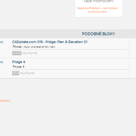
Vaše hodnocení:
Nejste přihlášeni - nemůžete
hodnotit blok
PODOB
CADpirate.com 019 - Fridge- Plan & Elevation 01
:
ře bloků
Fridge - plan and elevation view
DWG
Kuchyně
Fridge 4
:
Fridge 4
RFA
Kuchyně