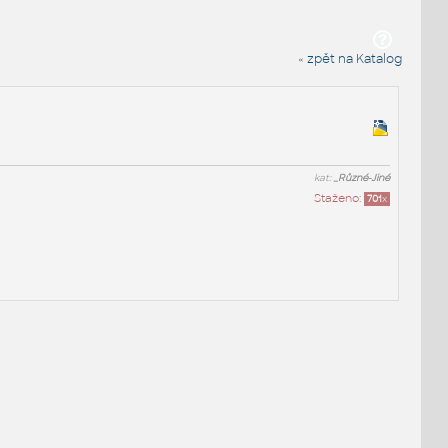
« zpět na Katalog
kat:
_Různé-Jiné
Staženo:
701
x