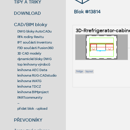
TIPY A TRIKY
Blok #13814
DOWNLOAD
CAD/BIM bloky
3D-Rrefrigerator-cabin
DWG bloky AutoCADu
RFA rodiny Revitu
IPT součásti Inventoru
F3D součásti Fusion360
3D CAD modely
dynamické bloky DWG
top knihovny výrobců
knihovna AEC Data
fridge
layout
knihovna RUG-CADstudio
knihovna WATG
knihovna TDCZ
knihovna BIMproject
PARTcommunity
--
přidat blok - upload
PŘEVODNÍKY