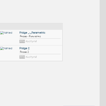
NÉ BLOKY
:
Fridge _-_Parametric
:
Fridge - Parametric
RFA
Kuchyně
Fridge 2
:
Fridge 2
RFA
Kuchyně