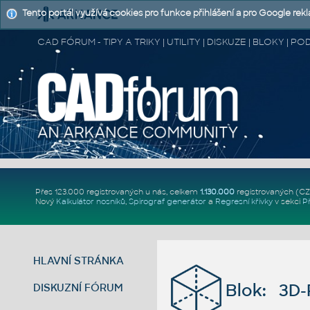
Tento portál využívá cookies pro funkce přihlášení a pro Google rek
CAD FÓRUM - TIPY A TRIKY | UTILITY | DISKUZE | BLOKY |
Přes 123.000 registrovaných u nás, celkem
1.130.000
registrovaných (C
Nový
Kalkulátor nosníků
,
Spirograf generátor
a
Regresní křivky
v sekci
P
HLAVNÍ STRÁNKA
Blok: 3D-R
DISKUZNÍ FÓRUM