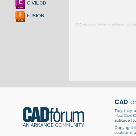
CIVIL 3D
FUSION
CAD download: knihovna rodina symbol detai
CAD
fó
Tipy, triky
Map, Civil 
aplikace (
Copyright 
soukromí, 