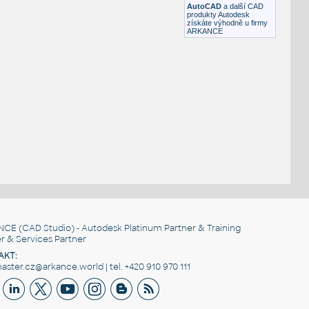
AutoCAD
a další CAD
produkty Autodesk
získáte výhodně u firmy
ARKANCE
NCE
(CAD Studio) - Autodesk Platinum Partner & Training
r & Services Partner
AKT:
ster.cz@arkance.world | tel. +420 910 970 111