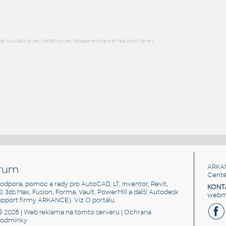
l součást prvek stafáž výkres kategorie kolekce free block library
rum
ARKA
Cente
, podpora, pomoc a rady pro AutoCAD, LT, Inventor, Revit,
KONT
3D, 3ds Max, Fusion, Forma, Vault, PowerMill a další Autodesk
webma
support firmy ARKANCE). Viz
O portálu
.
© 2026 |
Web reklama
na tomto serveru |
Ochrana
podmínky