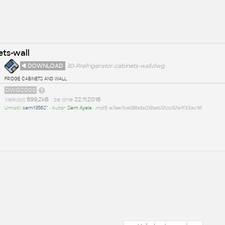
ets-wall
◄ DOWNLOAD
3D-Rrefrigerator-cabinets-wall.dwg
fridge cabinets and wall
DWG2000
Velikost
899,2kB
• ze dne
22.11.2016
Umístil:
sam13562^
• Autor:
Sam Ayala
•
md5: e7ee7ce08bda03bab72cc92e1f33ac16