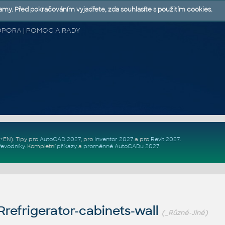
lamy. Před pokračováním vyjadřete, zda souhlasíte s použitím cookies.
 PODPORA | POMOC A RADY
Z+EN)
. Tipy pro
AutoCAD 2027
, pro
Inventor 2027
a pro
Revit 2027
.
řevodníky
.
Kompletní
příkazy
a
proměnné AutoCADu 2027
.
refrigerator-cabinets-wall
(_Různé-Jiné)