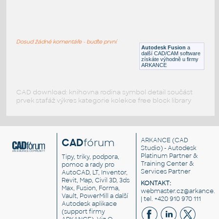
Suspension cable
:
Závěsné lano
Dosud žádné komentáře - buďte první
RFA
Stěny
Autodesk Fusion
a
další CAD/CAM software
získáte výhodně u firmy
ARKANCE
CAD download: knihovna rodina symbol detail součást
prvek stafáž výkres kategorie kolekce free block library
CAD
fórum
ARKANCE
(CAD
Studio) - Autodesk
Platinum Partner &
Tipy, triky, podpora,
Training Center &
pomoc a rady pro
Services Partner
AutoCAD, LT, Inventor,
Revit, Map, Civil 3D, 3ds
KONTAKT:
Max, Fusion, Forma,
webmaster.cz@arkance.w
Vault, PowerMill a další
| tel. +420 910 970 111
Autodesk aplikace
(support firmy