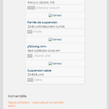
PODOBNÉ BLOKY
:
Vzdusnik 1m3
:
Pokus o vzdušník, 1m3
DWG
Stlačený vzduch
Parrilla de suspencion
:
Závěs automobilového tlumiče
IPT
Profily
yfzSwing Arm
:
Komentáře:
rear suspension swing arm
Nejste přihlášeni - nelze připojit komentáře
IPT
_Různé-Jiné
bloků