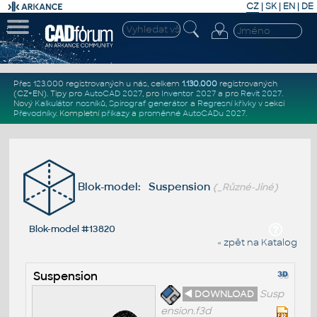
CZ
|
SK
|
EN
|
DE
Přes 123.000 registrovaných u nás, celkem
1.130.000
registrovaných
(CZ+EN)
. Tipy pro
AutoCAD 2027
, pro
Inventor 2027
a pro
Revit 2027
.
Nový
Kalkulátor nosníků
,
Spirograf generátor
a
Regresní křivky
v sekci
Převodníky
.
Kompletní
příkazy
a
proměnné AutoCADu 2027
.
Blok-model: Suspension
(_Různé-Jiné)
Blok-model #13820
« zpět na Katalog
Suspension
◄ DOWNLOAD
Susp
ension.f3d