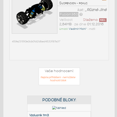
Suspension - pokus
kat:
_Různé-Jiné
Fusion360
Velikost
Staženo:
683
x
2,84MB
• ze dne
01.12.2016
Umístil:
Vladimír Michl^
•
md5:
459e231510e0cb01d2dbed4533f87e37
Vaše hodnocení:
Nejste přihlášeni - nemůžete
hodnotit blok