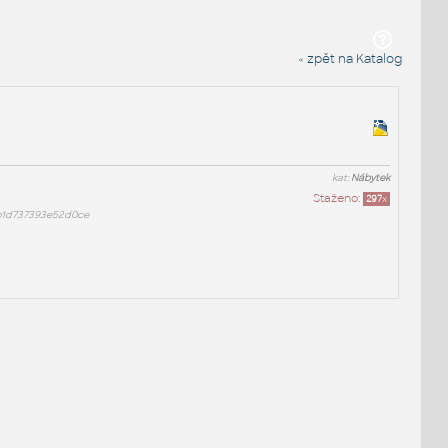
« zpět na Katalog
kat:
Nábytek
Staženo:
297
x
b1d737393e52d0ce