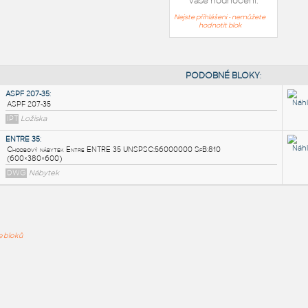
Vaše hodnocení:
Nejste přihlášeni - nemůžete
hodnotit blok
PODOB
ASPF 207-35
:
ASPF 207-35
ře bloků
IPT
Ložiska
ENTRE 35
:
Chodbový nábytek Entre ENTRE 35 UNSPSC:56000000 SfB:8
(600×380×600)