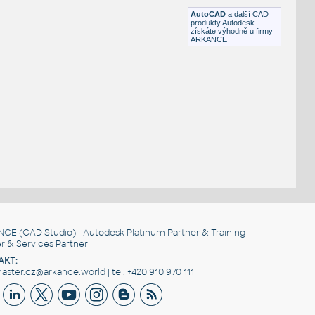
AutoCAD
a další CAD
produkty Autodesk
získáte výhodně u firmy
ARKANCE
NCE
(CAD Studio) - Autodesk Platinum Partner & Training
r & Services Partner
AKT:
ster.cz@arkance.world | tel. +420 910 970 111