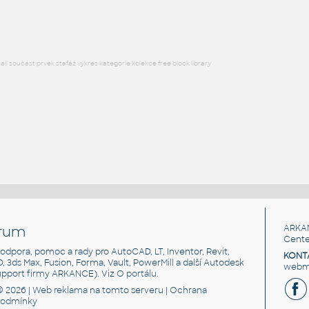
DWG
Nábytek
l součást prvek stafáž výkres kategorie kolekce free block library
rum
ARKA
Cente
, podpora, pomoc a rady pro AutoCAD, LT, Inventor, Revit,
KONT
3D, 3ds Max, Fusion, Forma, Vault, PowerMill a další Autodesk
webma
support firmy ARKANCE). Viz
O portálu
.
© 2026 |
Web reklama
na tomto serveru |
Ochrana
podmínky