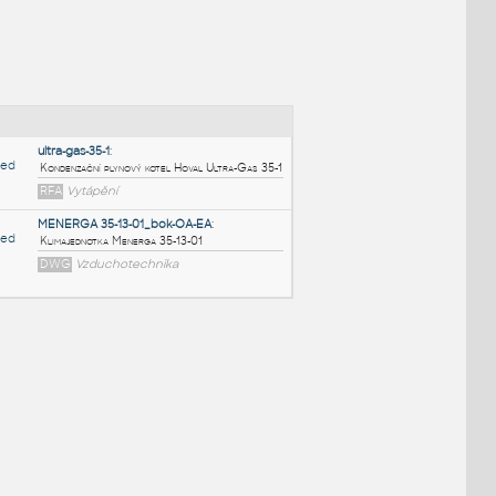
NÉ BLOKY
:
ultra-gas-35-1
:
Kondenzační plynový kotel Hoval Ultra-Gas 35
RFA
Vytápění
MENERGA 35-13-01_bok-OA-EA
:
10
Klimajednotka Menerga 35-13-01
DWG
Vzduchotechnika