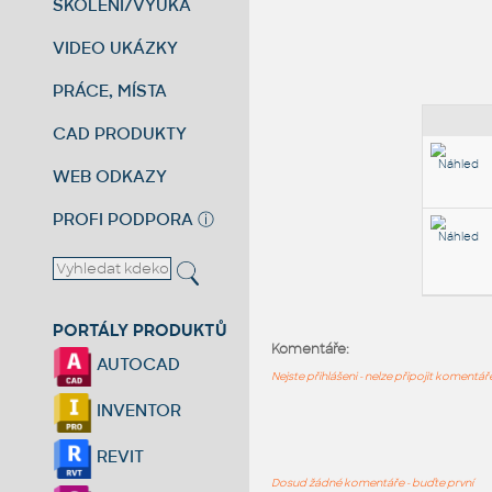
ŠKOLENÍ/VÝUKA
VIDEO UKÁZKY
PRÁCE, MÍSTA
CAD PRODUKTY
WEB ODKAZY
PROFI PODPORA
ⓘ
PORTÁLY PRODUKTŮ
Komentáře:
AUTOCAD
Nejste přihlášeni - nelze připojit komentá
INVENTOR
REVIT
Dosud žádné komentáře - buďte první