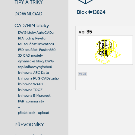
TIPY A TRIKY
Blok #13824
DOWNLOAD
CAD/BIM bloky
vb-35
DWG bloky AutoCADu
RFA rodiny Revitu
IPT součásti Inventoru
F3D součásti Fusion360
3D CAD modely
dynamické bloky DWG
top knihovny výrobců
knihovna AEC Data
vb-35
knihovna RUG-CADstudio
knihovna WATG
knihovna TDCZ
knihovna BIMproject
PARTcommunity
--
přidat blok - upload
PŘEVODNÍKY