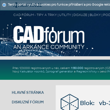
Tento portál využívá cookies pro funkce přihlášení a pro Google rek
CAD FÓRUM - TIPY A TRIKY | UTILITY | DISKUZE | BLOKY |
Přes 123.000 registrovaných u nás, celkem
1.130.000
registrovaných (C
Nový
Kalkulátor nosníků
,
Spirograf generátor
a
Regresní křivky
v sekci
P
HLAVNÍ STRÁNKA
Blok: vb-
DISKUZNÍ FÓRUM