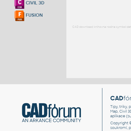
CIVIL 3D
FUSION
CAD download: knihovna rodina symbol detai
CAD
fó
Tipy, triky
Map, Civil 
aplikace (
Copyright 
soukromí, 