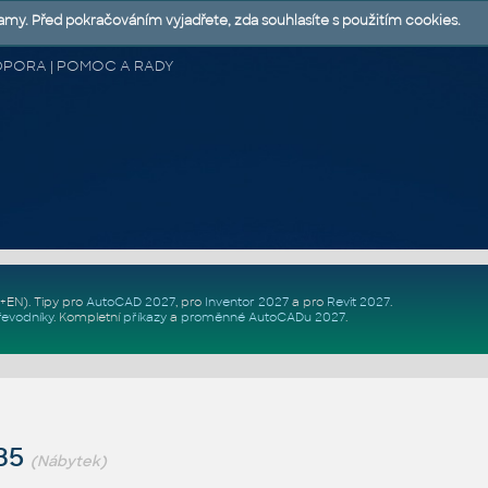
lamy. Před pokračováním vyjadřete, zda souhlasíte s použitím cookies.
 PODPORA | POMOC A RADY
Z+EN)
. Tipy pro
AutoCAD 2027
, pro
Inventor 2027
a pro
Revit 2027
.
řevodníky
.
Kompletní
příkazy
a
proměnné AutoCADu 2027
.
35
(Nábytek)