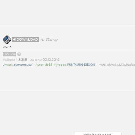
◄ DOWNLOAD
vb-35.dwg
vb-35
DWG14
Velikost
118,3kB
• ze dne
02.12.2016
Umístil:
aumumsusu^
• Autor:
vb-35
• Výrobce:
PUNTAUNG DESIGN^
•
md5: 1891c3e327c3fb9c