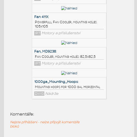
PODOBNÉ BLOKY
:
Fan G1225
:
Fan Cooler, mounting holes: 105x105
IPT
Motory a příslušenství
Fan 411X
:
Powerfull Fan Cooler, mounting holes
105x105
IPT
Motory a příslušenství
Fan, MD9238
:
Komentáře:
Fan Cooler, mounting holes: 82,5x82,5
Nejste přihlášeni - nelze připojit komentáře
IPT
Motory a příslušenství
bloků