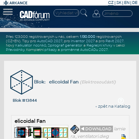
CZ
|
SK
|
EN
|
DE
Přes 123.000 registrovaných u nás, celkem
1.130.000
registrovaných
(CZ+EN)
. Tipy pro
AutoCAD 2027
, pro
Inventor 2027
a pro
Revit 2027
.
Nový
Kalkulátor nosníků
,
Spirograf generátor
a
Regresní křivky
v sekci
Převodníky
.
Kompletní
příkazy
a
proměnné AutoCADu 2027
.
Blok: elicoidal Fan
(Elektrosoučásti)
Blok #13844
« zpět na Katalog
elicoidal Fan
◄ DOWNLOAD
lamie
ra_ventilatori.dwg