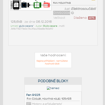
fan mounting
kat:
Elektrosoučásti
DWG2004
Velikost
Staženo:
4075
x
128,6kB
• ze dne
06.12.2016
Umístil:
giulio cesare^
• Autor:
Giulio cesare
•
md5:
361b779277e0c73c3fac25be8e760df0
Vaše hodnocení:
Nejste přihlášeni - nemůžete
hodnotit blok