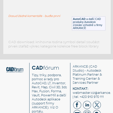
1000ga_Mounting_Hoops
:
Mounting hoops for 1000 gal Horizontal
Dosud žádné komentáře - buďte první
DWG
Nádrže
AutoCAD
a další CAD
produkty Autodesk
získáte výhodně u firmy
ARKANCE
CAD download: knihovna rodina symbol detail součást
prvek stafáž výkres kategorie kolekce free block library
CAD
fórum
ARKANCE
(CAD
Studio) - Autodesk
Platinum Partner &
Tipy, triky, podpora,
Training Center &
pomoc a rady pro
Services Partner
AutoCAD, LT, Inventor,
Revit, Map, Civil 3D, 3ds
KONTAKT:
Max, Fusion, Forma,
webmaster.cz@arkance.w
Vault, PowerMill a další
| tel. +420 910 970 111
Autodesk aplikace
(support firmy
ARKANCE). Viz
O
portálu
.